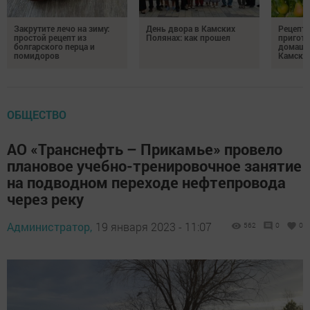
Закрутите лечо на зиму:
День двора в Камских
Рецепты
простой рецепт из
Полянах: как прошел
пригото
болгарского перца и
домашн
помидоров
Камски
ОБЩЕСТВО
АО «Транснефть – Прикамье» провело
плановое учебно-тренировочное занятие
на подводном переходе нефтепровода
через реку
Администратор,
19 января 2023 - 11:07
562
0
0