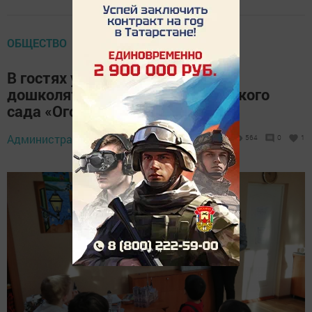
ОБЩЕСТВО
В гостях у «Радуги» побывали
дошколята - воспитанники детского
сада «Огонек»
Администратор,
19 января 2023 - 13:44
564
0
1