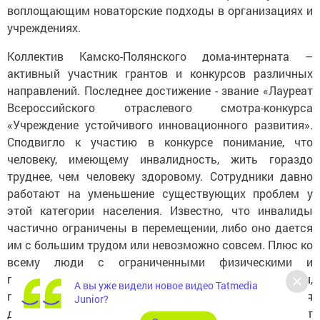
воплощающим новаторские подходы в организациях и
учреждениях.
Коллектив Камско-Полянского дома-интерната –
активный участник грантов и конкурсов различных
направлений. Последнее достижение - звание «Лауреат
Всероссийского отраслевого смотра-конкурса
«Учреждение устойчивого инновационного развития».
Сподвигло к участию в конкурсе понимание, что
человеку, имеющему инвалидность, жить гораздо
труднее, чем человеку здоровому. Сотрудники давно
работают на уменьшение существующих проблем у
этой категории населения. Известно, что инвалиды
частично ограничены в перемещении, либо оно дается
им с большим трудом или невозможно совсем. Плюс ко
всему люди с ограниченными физическими и
психическими возможностями здоровья,
А вы уже видели новое видео Tatmedia
проживающие в интернате, понимают, что он является
Junior?
для них домом на всю жизнь, а их занятость зависит от