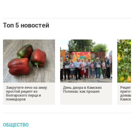
Топ 5 новостей
Закрутите лечо на зиму:
День двора в Камских
Рецепты
простой рецепт из
Полянах: как прошел
пригото
болгарского перца и
домашн
помидоров
Камски
ОБЩЕСТВО