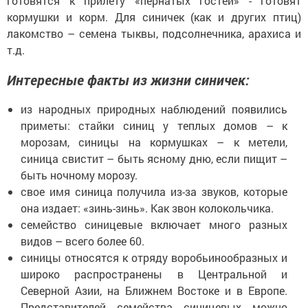
готовятся к прилету «пернатых гостей» - готовят
кормушки и корм. Для синичек (как и других птиц)
лакомство – семена тыквы, подсолнечника, арахиса и
т.д.
Интересные факты из жизни синичек:
из народных природных наблюдений появились
приметы: стайки синиц у теплых домов – к
морозам, синицы на кормушках – к метели,
синица свистит – быть ясному дню, если пищит –
быть ночному морозу.
свое имя синица получила из-за звуков, которые
она издает: «зинь-зинь». Как звон колокольчика.
семейство синицевые включает много разных
видов – всего более 60.
синицы относятся к отряду воробьинообразных и
широко распространены в Центральной и
Северной Азии, на Ближнем Востоке и в Европе.
Представителей семейства синицевых можно