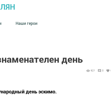
ОЛЯН
м
Наши герои
знаменателен день
621
0
ународный день эскимо.