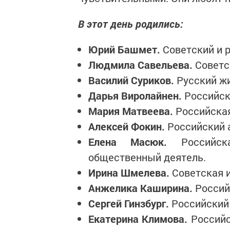
В этот день родились:
Юрий Башмет.
Советский и р
Людмила Савельева.
Советс
Василий Суриков.
Русский жи
Дарья Виролайнен.
Российск
Мария Матвеева.
Российская
Алексей Фокин.
Российский а
Елена Масюк.
Российск
общественный деятель.
Ирина Шмелева.
Советская и
Анжелика Каширина.
Россий
Сергей Гинзбург.
Российский
Екатерина Климова.
Российс