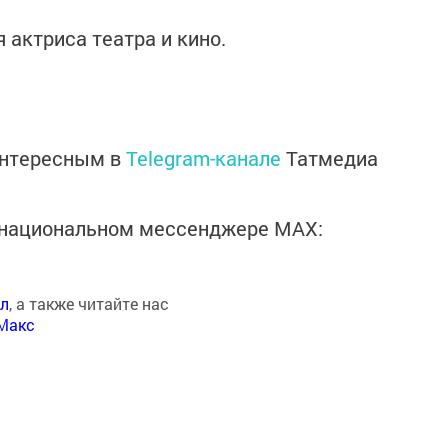
 актриса театра и кино.
интересным в
Telegram-канале
Татмедиа
в национальном мессенджере MАХ:
ал
, а также читайте нас
Макс