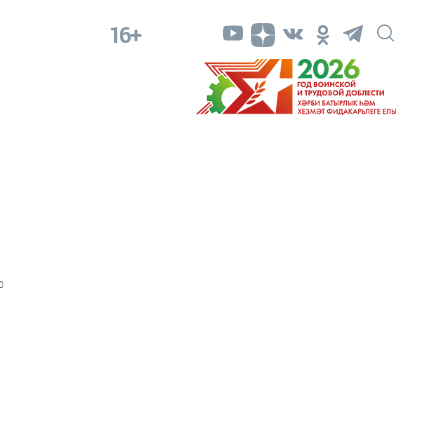
16+
0