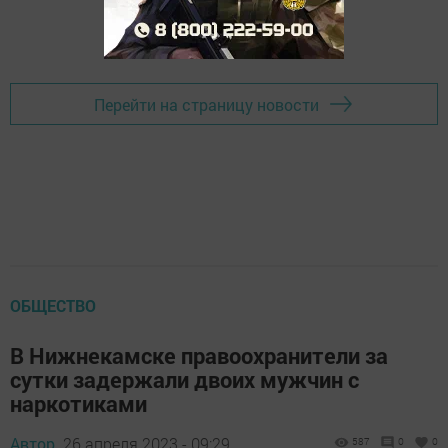
Перейти на страницу новости
ОБЩЕСТВО
В Нижнекамске правоохранители за
сутки задержали двоих мужчин с
наркотиками
Автор,
26 апреля 2023 - 09:29
587
0
0