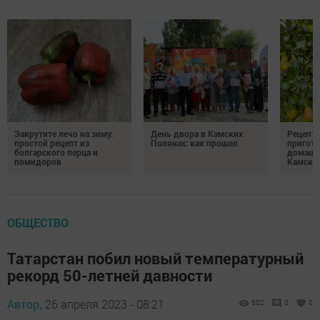
Закрутите лечо на зиму:
День двора в Камских
Рецепты
простой рецепт из
Полянах: как прошел
пригото
болгарского перца и
домашн
помидоров
Камски
ОБЩЕСТВО
Татарстан побил новый температурный
рекорд 50-летней давности
Автор,
26 апреля 2023 - 08:21
602
0
0