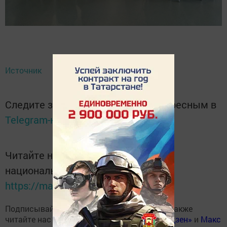
Источник
Следите за самым важным и интересным в
Telegram-канале
Татмедиа
Читайте новости Татарстана в
национальном мессенджере MАХ:
https://max.ru/tatmedia
Подписывайтесь на наш
Telegram-канал
, а также
читайте нас
Вконтакте
,
Одноклассниках
,
«Дзен»
и
Макс