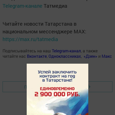
Telegram-канале
Татмедиа
Читайте новости Татарстана в
национальном мессенджере MАХ:
https://max.ru/tatmedia
Подписывайтесь на наш
Telegram-канал
, а также
читайте нас
Вконтакте
,
Одноклассниках
,
«Дзен»
и
Макс
Перейти на страницу новости