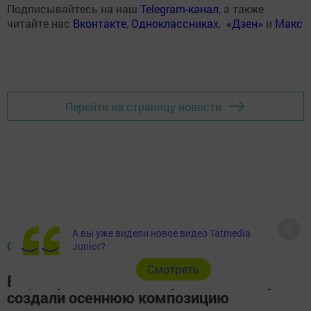
Подписывайтесь на наш
Telegram-канал
, а также
читайте нас
Вконтакте
,
Одноклассниках
,
«Дзен»
и
Макс
Перейти на страницу новости
А вы уже видели новое видео Tatmedia
ОБЩЕСТВО
Junior?
Cмотреть
В Центре детского творчества «Радуга»
создали осеннюю композицию