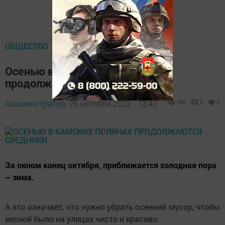
ОБЩЕСТВО
Осенью в Камских Полянах
продолжаются средники
Администратор,
26 октября 2022 - 13:42
762
0
0
За окном конец октября, приближается холодная пора
– зима.
А это означает, что нужно убрать осенний мусор, чтобы
весной было на улицах чисто и красиво.