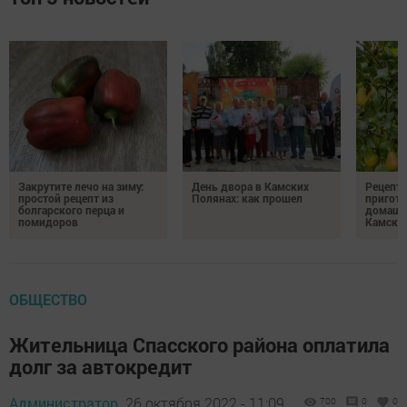
Закрутите лечо на зиму:
День двора в Камских
Рецепты
простой рецепт из
Полянах: как прошел
пригото
болгарского перца и
домашн
помидоров
Камски
ОБЩЕСТВО
Жительница Спасского района оплатила
долг за автокредит
Администратор,
26 октября 2022 - 11:09
700
0
0