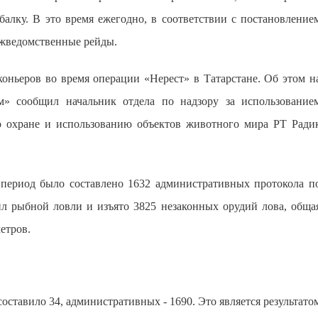
алку. В это время ежегодно, в соответствии с постановление
ежведомственные рейды.
коньеров во время операции «Нерест» в Татарстане. Об этом н
» сообщил начальник отдела по надзору за использование
о охране и использованию объектов животного мира РТ Ради
т период было составлено 1632 административных протокола п
ил рыбной ловли и изъято 3825 незаконных орудий лова, обща
етров.
оставило 34, административных - 1690. Это является результато