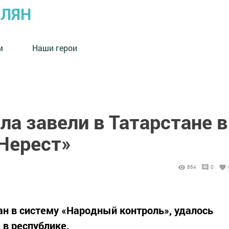
ОЛЯН
м
Наши герои
ла завели в Татарстане в
«Нерест»
864
0
н в систему «Народный контроль», удалось
в республике.