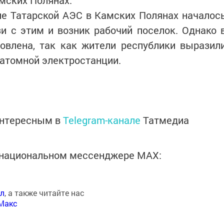
амских Полянах.
ие Татарской АЭС в Камских Полянах началос
зи с этим и возник рабочий поселок. Однако 
овлена, так как жители республики выразил
 атомной электростанции.
интересным в
Telegram-канале
Татмедиа
в национальном мессенджере MАХ:
ал
, а также читайте нас
Макс