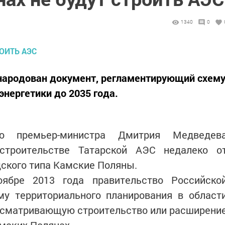
1340
0
бнародован документ, регламентирующий схем
нергетики до 2035 года.
ю премьер-министра Дмитрия Медведев
строительстве Татарской АЭС недалеко о
дского типа Камские Поляны.
ябре 2013 года правительство Российско
му территориального планирования в област
дусматривающую строительство или расширени