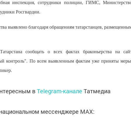
ыбная инспекция, сотрудники полиции, ГИМС, Министерств
рудники Росгвардии.
рства выявлено благодаря обращениям татарстанцев, размещенны
атарстана сообщать о всех фактах браконьерства на сай
ный контроль". По всем выявленным фактам уже приняты меры
пикер.
интересным в
Telegram-канале
Татмедиа
в национальном мессенджере MАХ: