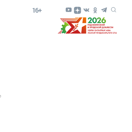
16+
0