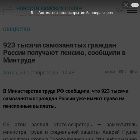
НОВОСТИ КАМСКИХ ПОЛЯН
16+
5
Автоматическое закрытие баннера через
Газета "Посинформ" - Нижнекамский район
ОБЩЕСТВО
923 тысячи самозанятых граждан
России получают пенсию, сообщили в
Минтруде
Автор,
29 октября 2025 - 14:48
535
0
0
В Министерстве труда РФ сообщили, что 923 тысячи
самозанятых граждан России уже имеют право на
пенсионные выплаты.
Об этом заявил статс-секретарь — заместитель
министра труда и социальной защиты Андрей Пудов
на круглом столе в Совете Федерации. Эту информацию