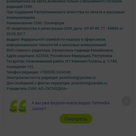
размещенной на сайте, возможна только с письменного согласия
редакций СМИ.
При поддержке Республиканского агентства по печати и массовым
коммуникациям.
Наименование СМИ: Посинформ
№ свидетельства о регистрации СМИ, дата: ЭЛ № ФС 77 - 69869 от
29.05.2017
выдано Федеральной службой по надзору в сфере связи,
информационных технологий и массовых коммуникаций
ФИО главного редактора: Халиуллина Надежда Михайловна
Адрес редакции: 423564, Российская Федерация, Республика
Татарстан, Нижнекамский район, пгт Камские Поляны, д. 1/18А,
помещение 102.
Телефон редакции: +7(8555) 33-60-60
Электронная почта редакции: posinform@yandex.ru
Для сообщений о фактах коррупции: posinform@yandex.ru
Учредитель СМИ: АО «ТАТМЕДИА»
Антикоррупционная политика
А вы уже видели новое видео Tatmedia
АО «ТАТМЕДИА» использует «cookie»
для персонализации сервисов и
Junior?
удобства пользователей сайтом.
Использование «cookie» можно отменить в настройках браузера.
Cмотреть
Политика конфиденциальности