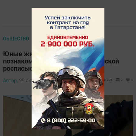
ОБЩЕСТВО
Юные жители Камских Полян
познакомились с древней мезенской
росписью
Автор,
29 октября 2025 - 13:19
405
0
0