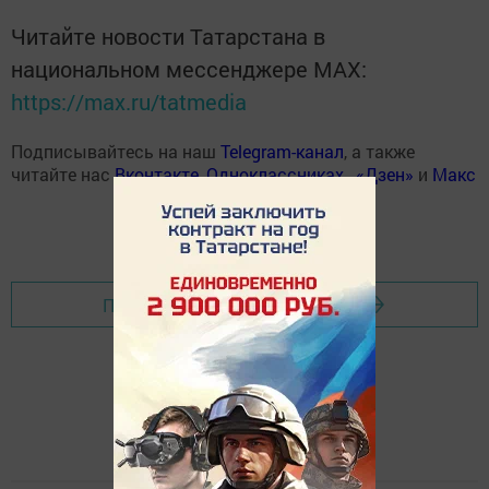
Читайте новости Татарстана в
национальном мессенджере MАХ:
https://max.ru/tatmedia
Подписывайтесь на наш
Telegram-канал
, а также
читайте нас
Вконтакте
,
Одноклассниках
,
«Дзен»
и
Макс
Перейти на страницу новости