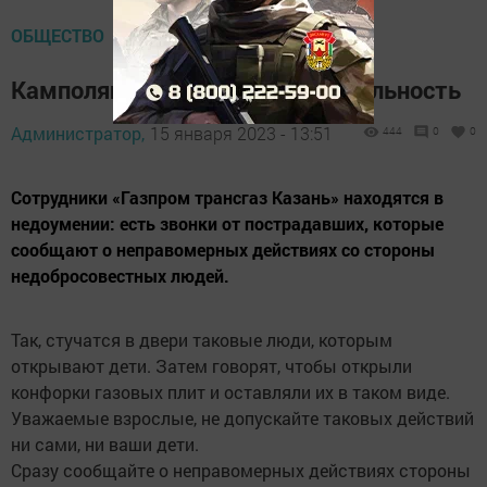
ОБЩЕСТВО
Камполянцы, сохраняйте бдительность
Администратор,
15 января 2023 - 13:51
444
0
0
Сотрудники «Газпром трансгаз Казань» находятся в
недоумении: есть звонки от пострадавших, которые
сообщают о неправомерных действиях со стороны
недобросовестных людей.
Так, стучатся в двери таковые люди, которым
открывают дети. Затем говорят, чтобы открыли
конфорки газовых плит и оставляли их в таком виде.
Уважаемые взрослые, не допускайте таковых действий
ни сами, ни ваши дети.
Сразу сообщайте о неправомерных действиях стороны