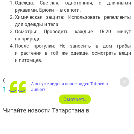
Одежда: Светлая, однотонная, с длинными
рукавами. Брюки — в сапоги.
Химическая защита: Использовать репелленты
для одежды и тела.
Осмотры: Проводить каждые 15-20 минут
на природе.
После прогулки: Не заносить в дом грибы
и растения в той же одежде, осмотреть вещи
и питомцев.
Следите за самым важным и интересным в
А вы уже видели новое видео Tatmedia
Telegram-канале
Татмедиа
Junior?
Cмотреть
Читайте новости Татарстана в
национальном мессенджере MАХ:
https://max.ru/tatmedia