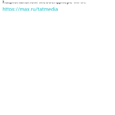
национальном мессенджере MАХ:
https://max.ru/tatmedia
Подписывайтесь на наш
Telegram-канал
, а также
читайте нас
Вконтакте
,
Одноклассниках
,
«Дзен»
и
Макс
Перейти на страницу новости