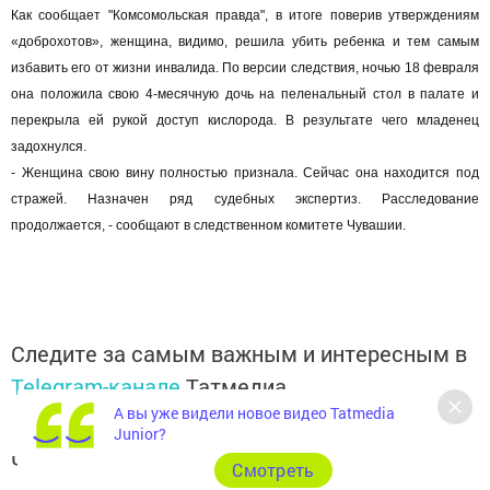
Как сообщает "Комсомольская правда", в итоге поверив утверждениям
«доброхотов», женщина, видимо, решила убить ребенка и тем самым
избавить его от жизни инвалида. По версии следствия, ночью 18 февраля
она положила свою 4-месячную дочь на пеленальный стол в палате и
перекрыла ей рукой доступ кислорода. В результате чего младенец
задохнулся.
- Женщина свою вину полностью признала. Сейчас она находится под
стражей. Назначен ряд судебных экспертиз. Расследование
продолжается, - сообщают в следственном комитете Чувашии.
Следите за самым важным и интересным в
Telegram-канале
Татмедиа
А вы уже видели новое видео Tatmedia
Junior?
Читайте новости Татарстана в
Cмотреть