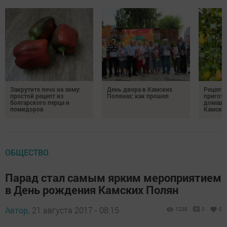
Закрутите лечо на зиму:
День двора в Камских
Рецепты
простой рецепт из
Полянах: как прошел
пригото
болгарского перца и
домашн
помидоров
Камски
ОБЩЕСТВО
Парад стал самым ярким мероприятием
в День рождения Камских Полян
Автор,
21 августа 2017 - 08:15
1238
0
0