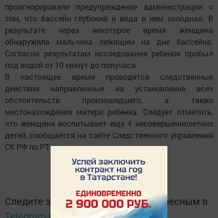
проигнорировали предупреждение администрации о
том, что бассейн глубокий и вода в нем холодная. В
результате через некоторое время женщина
обнаружила мальчика лежащим на дне бассейна.
Согласно результатам исследования ребенок пробыл
под водой от 10 минут до получаса.
В настоящее время проводятся следственные
действия направленные на установление всех
обстоятельств произошедшего, а также
местонахождения матери ребенка. Следует отметить,
что женщина воспитывает еще 4 несовершеннолетних
детей, сообщается на сайте Следственного управления
СК РФ по РТ.
Следите за самым важным и интересным в
Telegram-канале
Татмедиа