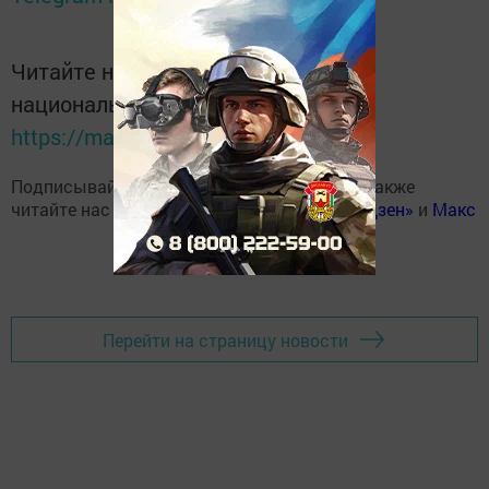
Читайте новости Татарстана в
национальном мессенджере MАХ:
https://max.ru/tatmedia
Подписывайтесь на наш
Telegram-канал
, а также
читайте нас
Вконтакте
,
Одноклассниках
,
«Дзен»
и
Макс
Перейти на страницу новости