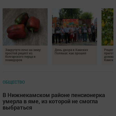
Закрутите лечо на зиму:
День двора в Камских
Рецепты
простой рецепт из
Полянах: как прошел
пригото
болгарского перца и
домашн
помидоров
Камски
ОБЩЕСТВО
В Нижнекамском районе пенсионерка
умерла в яме, из которой не смогла
выбраться