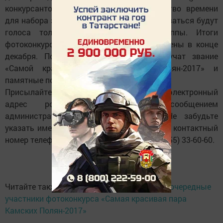
конкурсантов будет одинаковое количество времени
для набора зрительских симпатий). Учитываться будут
голоса только участников нашей группы. Итоги
фотоконкурса будут подведены и объявлены в конце
декабря. Победители фотоконкурса получат звание
«Самой красивой пары Камских Полян-2017» и
памятные подарки.
Присылайте свои фотографии на наш электронный
адрес posinform@yandex.ru или сообщением
администратору группы «ВКонтакте». Не забудьте
указать имена и фамилии, дату свадьбы и контактный
номер телефона. Телефон для справок 8(8555) 33-60-60.
Читайте также:
Алина и Сергей Роменские - очередные
участники фотоконкурса «Самая красивая пара
Камских Полян-2017»