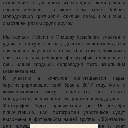
отношениях, а узаконить их молодые люди решили
совсем недавно - в июне этого года. Любовь
молодоженов крепчает с каждым днем, и они очень
счастливы рядом друг с другом.
Мы желаем Лейсан и Михаилу семейного счастья и
удачи в конкурсе, а вас, дорогие молодожены, мы
приглашаем к участию в нем. Для этого необходимо
прислать к нам редакцию фотографии, сделанные в
день Вашей свадьбы, сопроводив фото небольшим
комментарием.
К участию в конкурсе приглашаются пары,
зарегистрировавшие свой брак в 2017 году. Фото с
комментариями могут присылать не только
молодожены, но и их родители, родственники, друзья.
Фотографии будут приниматься до 15 декабря
включительно. Все фотографии участников будут
выложены в фотоальбом нашей группы «ВКонтакте»
для проведения зрительского голосования (у всех