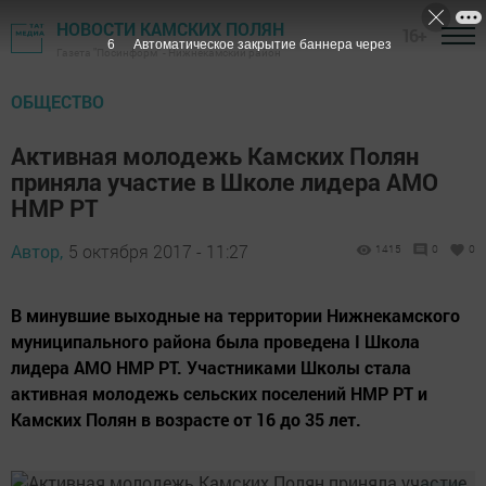
НОВОСТИ КАМСКИХ ПОЛЯН
16+
5
Автоматическое закрытие баннера через
Газета "Посинформ" - Нижнекамский район
ОБЩЕСТВО
Активная молодежь Камских Полян
приняла участие в Школе лидера АМО
НМР РТ
Автор,
5 октября 2017 - 11:27
1415
0
0
В минувшие выходные на территории Нижнекамского
муниципального района была проведена I Школа
лидера АМО НМР РТ. Участниками Школы стала
активная молодежь сельских поселений НМР РТ и
Камских Полян в возрасте от 16 до 35 лет.