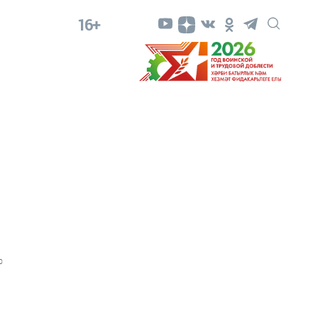
16+
0