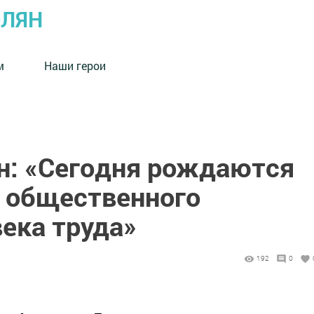
ОЛЯН
м
Наши герои
н: «Сегодня рождаются
 общественного
ека труда»
192
0