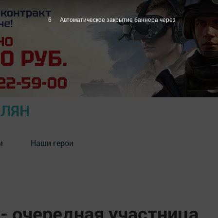
5
Автоматическое закрытие баннера через
ОЛЯН
м
Наши герои
- очередная участница