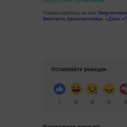
Подписывайтесь на наш
Telegram-кан
Вконтакте
,
Одноклассниках
,
«Дзен»
и
Оставляйте реакции
1
0
0
0
0
Расскажите друзьям