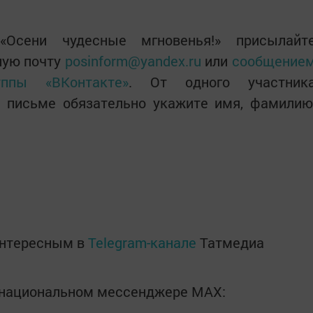
Осени чудесные мгновенья!» присылайт
ную почту
posinform@yandex.ru
или
сообщение
ппы «ВКонтакте»
. От одного участник
В письме обязательно укажите имя, фамилию
интересным в
Telegram-канале
Татмедиа
в национальном мессенджере MАХ: