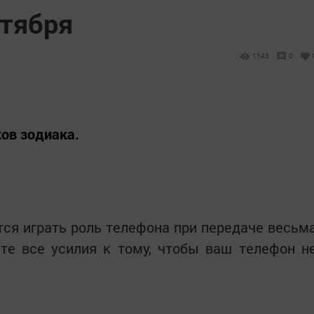
ктября
1143
0
ков зодиака.
тся играть роль телефона при передаче весьм
те все усилия к тому, чтобы ваш телефон н