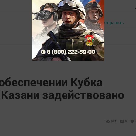
Отправить
Авторизоваться
обеспечении Кубка
 Казани задействовано
867
0