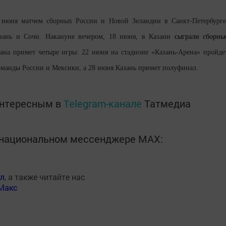
 июня матчем сборных России и Новой Зеландии в Санкт-Петербурге
зань и Сочи. Накануне вечером, 18 июня, в Казани
сыграли сборны
ана примет четыре игры: 22 июня на стадионе «Казань-Арена» пройде
команды России и Мексики, а 28 июня Казань примет полуфинал.
интересным в
Telegram-канале
Татмедиа
в национальном мессенджере MАХ:
ал
, а также читайте нас
Макс