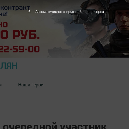
5
Автоматическое закрытие баннера через
ОЛЯН
м
Наши герои
 очередной участник