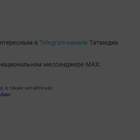
интересным в
Telegram-канале
Татмедиа
в национальном мессенджере MАХ:
ал
, а также читайте нас
Макс