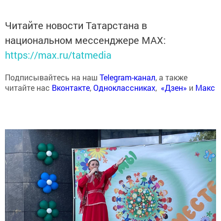
Читайте новости Татарстана в
национальном мессенджере MАХ:
https://max.ru/tatmedia
Подписывайтесь на наш
Telegram-канал
, а также
читайте нас
Вконтакте
,
Одноклассниках
,
«Дзен»
и
Макс