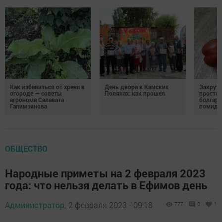
Как избавиться от хрена в
День двора в Камских
Закрути
огороде — советы
Полянах: как прошел
простой
агронома Салавата
болгарс
Галимзянова
помидо
ОБЩЕСТВО
Народные приметы на 2 февраля 2023
года: что нельзя делать в Ефимов день
Администратор,
2 февраля 2023 - 09:18
777
0
1