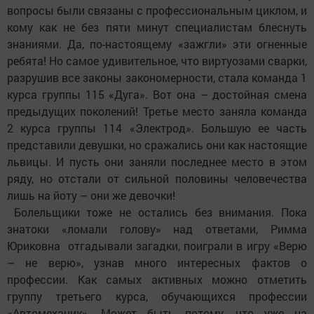
вопросы были связаны с профессиональным циклом, и
кому как не без пяти минут специалистам блеснуть
знаниями. Да, по-настоящему «зажгли» эти огненные
ребята! Но самое удивительное, что виртуозами сварки,
разрушив все законы закономерности, стала команда 1
курса группы 115 «Дуга». Вот она – достойная смена
предыдущих поколений! Третье место заняла команда
2 курса группы 114 «Электрод». Большую ее часть
представили девушки, но сражались они как настоящие
львицы. И пусть они заняли последнее место в этом
ряду, но отстали от сильной половины человечества
лишь на йоту – они же девочки!
Болельщики тоже не остались без внимания. Пока
знатоки «ломали голову» над ответами, Римма
Юриковна отгадывали загадки, поиграли в игру «Верю
– не верю», узнав много интересных фактов о
профессии. Как самых активных можно отметить
группу третьего курса, обучающихся профессии
«Автомеханик». Может быть потому, что уже на