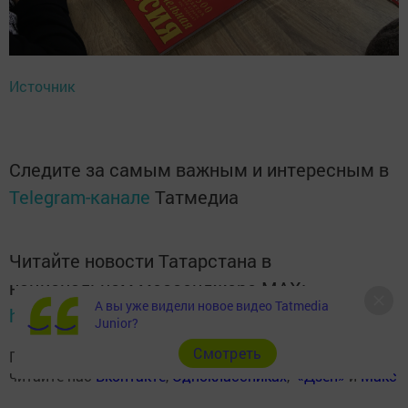
Источник
Следите за самым важным и интересным в
Telegram-канале
Татмедиа
Читайте новости Татарстана в
национальном мессенджере MАХ:
А вы уже видели новое видео Tatmedia
https://max.ru/tatmedia
Junior?
Cмотреть
Подписывайтесь на наш
Telegram-канал
, а также
читайте нас
Вконтакте
,
Одноклассниках
,
«Дзен»
и
Макс