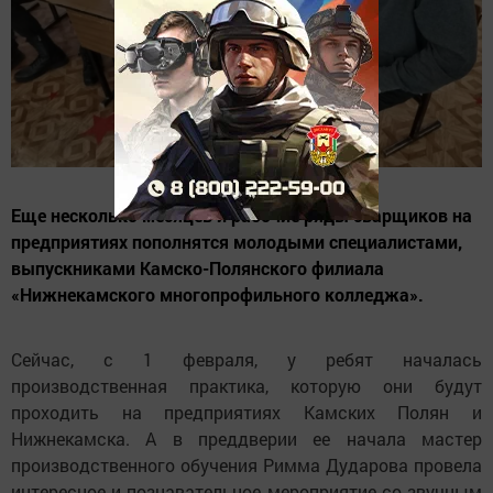
Еще несколько месяцев и рабочие ряды сварщиков на
предприятиях пополнятся молодыми специалистами,
выпускниками Камско-Полянского филиала
«Нижнекамского многопрофильного колледжа».
Сейчас, с 1 февраля, у ребят началась
производственная практика, которую они будут
проходить на предприятиях Камских Полян и
Нижнекамска. А в преддверии ее начала мастер
производственного обучения Римма Дударова провела
интересное и познавательное мероприятие со звучным