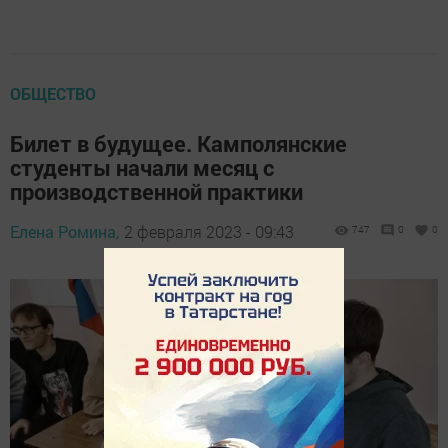
ОБЩЕСТВО
Билет в будущее. Камполянские
студенты начали месяц с
производственной практики
Елена Ромина,
2 февраля 2023 - 09:43
747
0
0