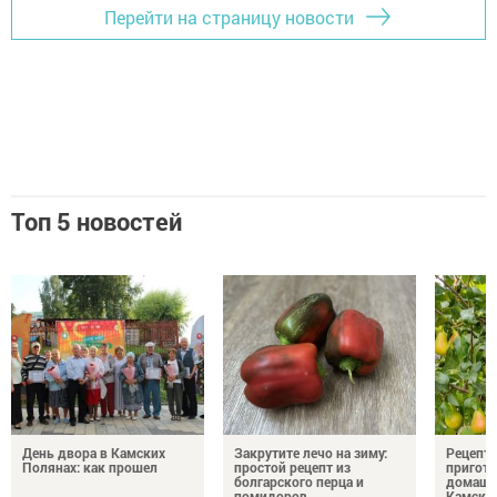
Перейти на страницу новости
Топ 5 новостей
День двора в Камских
Закрутите лечо на зиму:
Рецепты
Полянах: как прошел
простой рецепт из
пригото
болгарского перца и
домашн
помидоров
Камски