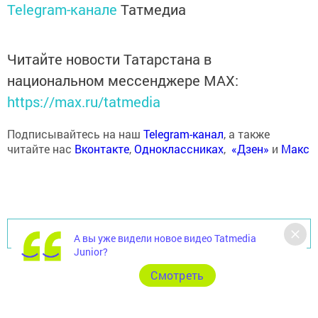
Telegram-канале
Татмедиа
Читайте новости Татарстана в
национальном мессенджере MАХ:
https://max.ru/tatmedia
Подписывайтесь на наш
Telegram-канал
, а также
читайте нас
Вконтакте
,
Одноклассниках
,
«Дзен»
и
Макс
Перейти на страницу новости
А вы уже видели новое видео Tatmedia
Junior?
Cмотреть