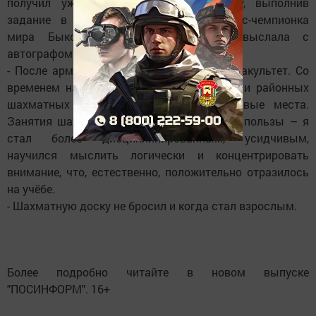
получил уже перед уходом на службу, выполнив
задание в телевизионной передаче. Экс-чемпионка
мира Быкова даже учебную книгу выслала с
автографом.
- После армии – институт, выступал за факультет. Со
временем начал выступать на городских и районных
шахматных турнирах, завоёвывал призовые места.
Занятия шахматами принесли мне много пользы – я
стал более дисциплинированным, усидчивым,
научился мыслить логически и концентрировать
внимание, что, естественно, положительно отразилось
на учёбе.
- Шахматную доску не бросил и когда стал взрослым.
Более подробно читайте в новом выпуске
"ПОСИНФОРМ". 16+