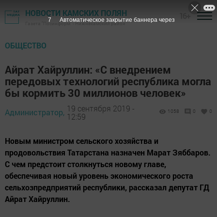
НОВОСТИ КАМСКИХ ПОЛЯН
16+
6
Автоматическое закрытие баннера через
Газета "Посинформ" - Нижнекамский район
ОБЩЕСТВО
Айрат Хайруллин: «С внедрением
передовых технологий республика могла
бы кормить 30 миллионов человек»
19 сентября 2019 -
Администратор,
1058
0
0
12:59
Новым министром сельского хозяйства и
продовольствия Татарстана назначен Марат Зяббаров.
С чем предстоит столкнуться новому главе,
обеспечивая новый уровень экономического роста
сельхозпредприятий республики, рассказал депутат ГД
Айрат Хайруллин.