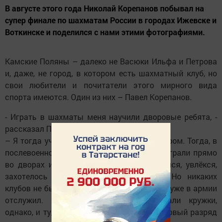
В августе этого года Николай Корепанов побывал на
супер финале по шахматам России в городах Ижевске и
Воткинске и поделился с нами этими фотографиями.
Камские Поляны – далеко не Васюки Ильфа и Петрова
и, даже, не город, в котором есть шахматный клуб, но
свои любители и почитатели этого мирного вида
спорта имеются. Один из них – Павел Корепанов.
- Играть в шахматы меня научили дворовые ребята, -
рассказал Павел Николаевич.
– Я тогда учился классе в первом или втором. Тогда, в
послевоенное время, в настольные игры играли прямо
во дворах и стар, и млад. Заинтересовался, увлёкся,
захотелось узнать все тонкости игры. Но никаких
клубов не было. Первый появился, когда я уже в армии
отслужил. При заводах функционировали кружки,
однако, и туда попасть было непросто. Первый разряд