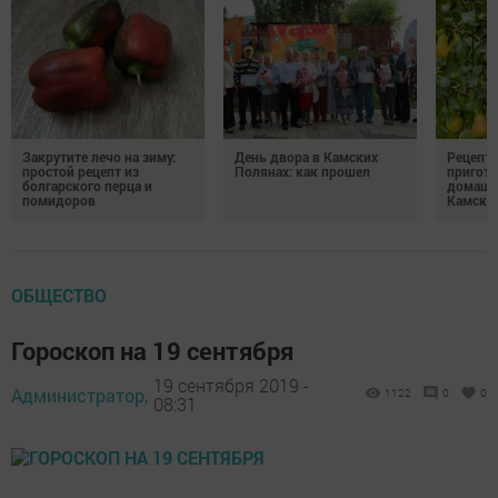
Закрутите лечо на зиму:
День двора в Камских
Рецепты
простой рецепт из
Полянах: как прошел
пригото
болгарского перца и
домашн
помидоров
Камски
ОБЩЕСТВО
Гороскоп на 19 сентября
19 сентября 2019 -
Администратор,
1122
0
0
08:31