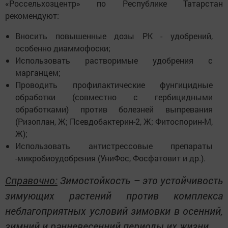
«Россельхозцентр» по Республике Татарстан
рекомендуют:
Вносить повышенные дозы РК - удобрений,
особенно диаммофоски;
Использовать растворимые удобрения с
марганцем;
Проводить профилактические фунгицидные
обработки (совместно с гербицидными
обработками) против болезней выпревания
(Ризоплан, Ж; Псевдобактерин-2, Ж; Фитоспорин-М,
Ж);
Использовать антистрессовые препараты
-микробиоудобрения (УниФос, Фосфатовит и др.).
Справочно:
Зимостойкость – это устойчивость
зимующих растений против комплекса
неблагоприятных условий зимовки в осенний,
зимний и ранневесенний периоды их жизни.