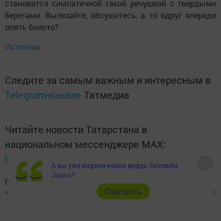
становится симпатичной такой речушкой с твердыми
берегами. Вылезайте, обсушитесь, а то вдруг впереди
опять болото?
Источник
Следите за самым важным и интересным в
Telegram-канале
Татмедиа
Читайте новости Татарстана в
национальном мессенджере MАХ:
https://max.ru/tatmedia
А вы уже видели новое видео Tatmedia
Junior?
Подписывайтесь на наш
Telegram-канал
, а также
Cмотреть
читайте нас
Вконтакте
,
Одноклассниках
,
«Дзен»
и
Макс