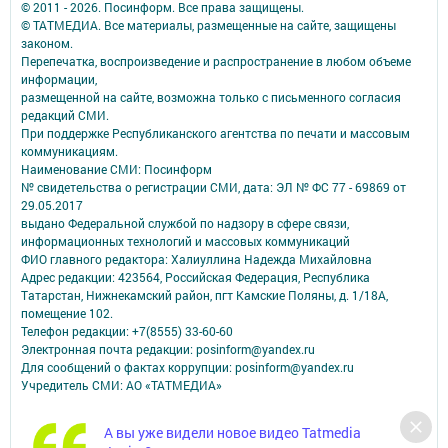
© 2011 - 2026. Посинформ. Все права защищены.
© ТАТМЕДИА. Все материалы, размещенные на сайте, защищены
законом.
Перепечатка, воспроизведение и распространение в любом объеме
информации,
размещенной на сайте, возможна только с письменного согласия
редакций СМИ.
При поддержке Республиканского агентства по печати и массовым
коммуникациям.
Наименование СМИ: Посинформ
№ свидетельства о регистрации СМИ, дата: ЭЛ № ФС 77 - 69869 от
29.05.2017
выдано Федеральной службой по надзору в сфере связи,
информационных технологий и массовых коммуникаций
ФИО главного редактора: Халиуллина Надежда Михайловна
Адрес редакции: 423564, Российская Федерация, Республика
Татарстан, Нижнекамский район, пгт Камские Поляны, д. 1/18А,
помещение 102.
Телефон редакции: +7(8555) 33-60-60
Электронная почта редакции: posinform@yandex.ru
Для сообщений о фактах коррупции: posinform@yandex.ru
Учредитель СМИ: АО «ТАТМЕДИА»
Антикоррупционная политика
А вы уже видели новое видео Tatmedia
АО «ТАТМЕДИА» использует «cookie»
для персонализации сервисов и