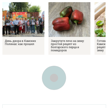
День двора в Камских
Закрутите лечо на зиму:
Готови
Полянах: как прошел
простой рецепт из
Камских
болгарского перца и
рецепты
помидоров
зиму