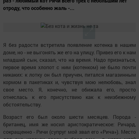
раз - любимый кот Ричи всего трех с небольшим лет
отроду, что особенно жаль -...
Я без радости встретила появление котенка в нашем
доме, но - не выгонять же его на улицу. Привез его к нам
младший сын, сказал, что на время. Надо признаться,
первое время хлопот с ним (котенком) не было почти
никаких: к лотку он был приучен, питался магазинным
кормом в пакетиках и, чувствуя мою нелюбовь, знал
свое место. Я, конечно, не обижала его, просто
отнеслась к его присутствию как к неизбежному
обстоятельству.
Возраст его был около шести месяцев. Порода -
британец, имя же носил аристократическое: Ричард,
сокращенно - Ричи (супруг мой звал его «Рича»). Место