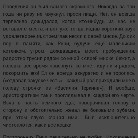
Поведения он был самого скромного. Никогда за три
года ни разу не мяукнул, прося пищи. Нет, он всегда
терпеливо дожидался, когда кто-нибудь из нас не
вставал с места, и вот уже тогда, издав короткий звук
удовлетворения, стремглав несся к своей миске. До сих
пор в памяти, как Ричи, будучи еще маленьким
котенком, утром, дождавшись моего пробуждения,
радостно трусил рядом со мной к своей миске: бежит, а
головка все время повернута ко мне - иду ли я рядом,
покормить его! Ел он всегда аккуратно и не торопясь
(«отдавал закуске честь» - каждый раз приходили мне в
голову строчки из «Василия Теркина»). И вообще,
аристократизм так и проглядывал в каждой его черте.
Взяв в пасть немного еды, поворачивал голову в
сторону и обстоятельно жевал ее боковыми зубами,
при этом глухо клацая ими… Был исключительно
чистоплотен, как и все кошки.
Посторонних Ричи решительно не любил. Исключение