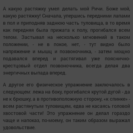
А какую растяжку умел делать мой Ричи. Боже мой,
какую растяжку! Сначала, упершись передними лапами
в пол и приподняв заднюю часть туловища, в то время
как передняя была прижата к полу, прогибался всем
телом. Застывал на несколько мгновений в таком
положении, - не в покое, нет, - тут видно было
напряжение и мышц и позвоночника, - затем мощно
подавался вперед и растягивал уже пояснично-
крестцовый отдел позвоночника, всегда делая два
энергичных выпада вперед.
А другое его физическое упражнение заключалось в
следующем: лежа на боку, прогибался крутой дугой - да
не к брюшку, а в противоположную сторону, «к спинке» -
всем растянутым туловищем, едва не касаясь головой
хвостовой части! Это упражнение он делал гораздо
чаще и напоказ, по-моему, он таким образом выражал
удовольствие.