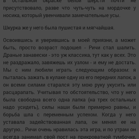
в остальной окраске белой шерсти почти не
присутствовало, разве что чуть-чуть на мордочке у
носика, который увенчивали замечательные усы.
Шкурка же у него была пушистая и мягчайшая.
Освоившись и уверившись в моей приязни, а может
быть, просто возраст подошел - Ричи стал шалить.
Драные занавески - это уж классика, тут как у всех. Это
не раздражало, завяжешь их узлом - и ему не достать.
Мы с ним любили играть следующим образом: я
пыталась зажать в кулаке одну из его передних лапок, а
он всеми силами старался эту мою руку укусить или
расцарапать. Учитывая то обстоятельство, что у него
была свободна всего одна лапка (на трех остальных
надо усидеть), силы наши были примерно равны, и
борьба шла с переменным успехом. Когда у него
уставала задействованная лапа, он менял ее на
другую… Ричи очень нравилась эта игра, и по утрам он
всегда занимал свой пост на прикроватной тумбочке,