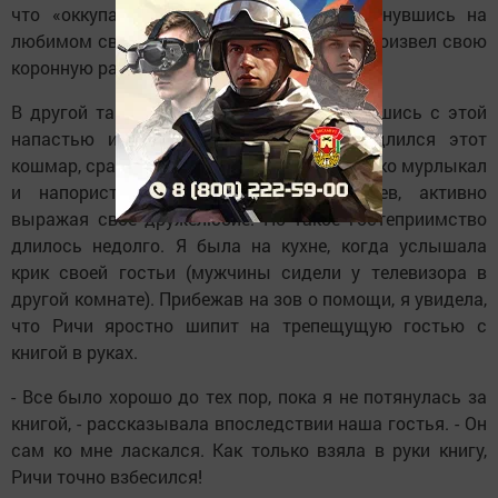
что «оккупантов» тут больше нет, раскинувшись на
любимом своем месте, с наслаждением произвел свою
коронную растяжку… Благодать!
В другой такой раз он, видимо, примирившись с этой
напастью и помня, что не вечно же длился этот
кошмар, сразу повел себя по-другому: громко мурлыкал
и напористо терся о ноги пришельцев, активно
выражая свое дружелюбие. Но такое гостеприимство
длилось недолго. Я была на кухне, когда услышала
крик своей гостьи (мужчины сидели у телевизора в
другой комнате). Прибежав на зов о помощи, я увидела,
что Ричи яростно шипит на трепещущую гостью с
книгой в руках.
- Все было хорошо до тех пор, пока я не потянулась за
книгой, - рассказывала впоследствии наша гостья. - Он
сам ко мне ласкался. Как только взяла в руки книгу,
Ричи точно взбесился!