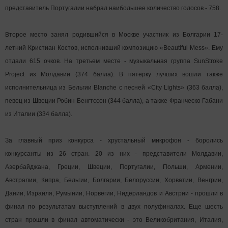
представитель Португалии набрал наибольшее количество голосов - 758.
Второе место занял родившийся в Москве участник из Болгарии 17-
летний Кристиан Костов, исполнивший композицию «Beautiful Mess». Ему
отдали 615 очков. На третьем месте - музыкальная группа SunStroke
Project из Молдавии (374 балла). В пятерку лучших вошли также
исполнительница из Бельгии Blanche с песней «City Lights» (363 балла),
певец из Швеции Робин Бенгтссон (344 балла), а также Франческо Габани
из Италии (334 балла).
За главный приз конкурса - хрустальный микрофон - боролись
конкурсанты из 26 стран. 20 из них - представители Молдавии,
Азербайджана, Греции, Швеции, Португалии, Польши, Армении,
Австралии, Кипра, Бельгии, Болгарии, Белоруссии, Хорватии, Венгрии,
Дании, Израиля, Румынии, Норвегии, Нидерландов и Австрии - прошли в
финал по результатам выступлений в двух полуфиналах. Еще шесть
стран прошли в финал автоматически - это Великобритания, Италия,