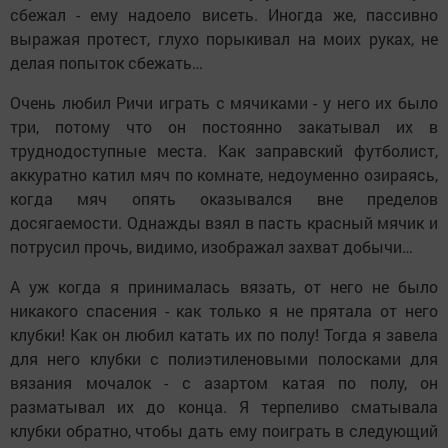
сбежал - ему надоело висеть. Иногда же, пассивно
выражая протест, глухо порыкивал на моих руках, не
делая попыток сбежать…
Очень любил Ричи играть с мячиками - у него их было
три, потому что он постоянно закатывал их в
труднодоступные места. Как заправский футболист,
аккуратно катил мяч по комнате, недоуменно озираясь,
когда мяч опять оказывался вне пределов
досягаемости. Однажды взял в пасть красный мячик и
потрусил прочь, видимо, изображал захват добычи…
А уж когда я принималась вязать, от него не было
никакого спасения - как только я не прятала от него
клубки! Как он любил катать их по полу! Тогда я завела
для него клубки с полиэтиленовыми полосками для
вязания мочалок - с азартом катая по полу, он
разматывал их до конца. Я терпеливо сматывала
клубки обратно, чтобы дать ему поиграть в следующий