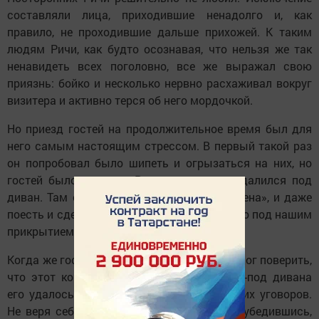
составляли лица, приходившие ненадолго и, как
правило, не проходившие дальше прихожей. К таким
людям Ричи, как будто осознавая, что нельзя же так
ненавидеть всех поголовно, все же выражал свою
приязнь: бойко и несколько нервно расхаживал вокруг
визитера и активно терся об него мордочкой.
Но приезд гостей на продолжительное время был для
него самым настоящим стрессом. В первый такой раз
он попробовал было шипеть и огрызаться на них, но
гостей было много, и Ричи в смятении удалился под
диван. Там он и переждал «смутные времена», и даже
поесть и сделать свои дела выходил только под нашим
прикрытием…
Когда же гости уехали, Ричи, казалось, не мог поверить,
что этот кошмар наконец закончился. Из-под дивана
его удалось выманить только после долгих уговоров.
Не веря себе, он обошел всю квартиру и, убедившись,