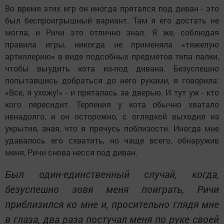
Во время этих игр он иногда прятался под диван - это
был беспроигрышный вариант. Там я его достать не
могла, и Ричи это отлично знал. Я же, соблюдая
правила игры, никогда не применяла «тяжелую
артиллерию» в виде подсобных предметов типа палки,
чтобы выудить кота из-под дивана. Безуспешно
попытавшись добраться до него руками, я говорила:
«Все, я ухожу!» - и пряталась за дверью. И тут уж - кто
кого пересидит. Терпения у кота обычно хватало
ненадолго, и он осторожно, с оглядкой выходил из
укрытия, зная, что я прячусь поблизости. Иногда мне
удавалось его схватить, но чаще всего, обнаружив
меня, Ричи снова несся под диван.
Был один-единственный случай, когда,
безуспешно зовя меня поиграть, Ричи
приблизился ко мне и, просительно глядя мне
в глаза, два раза постучал меня по руке своей