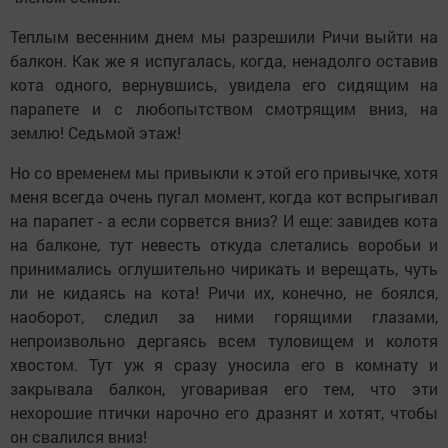
Теплым весенним днем мы разрешили Ричи выйти на
балкон. Как же я испугалась, когда, ненадолго оставив
кота одного, вернувшись, увидела его сидящим на
парапете и с любопытством смотрящим вниз, на
землю! Седьмой этаж!
Но со временем мы привыкли к этой его привычке, хотя
меня всегда очень пугал момент, когда кот вспрыгивал
на парапет - а если сорвется вниз? И еще: завидев кота
на балконе, тут невесть откуда слетались воробьи и
принимались оглушительно чирикать и верещать, чуть
ли не кидаясь на кота! Ричи их, конечно, не боялся,
наоборот, следил за ними горящими глазами,
непроизвольно дергаясь всем туловищем и колотя
хвостом. Тут уж я сразу уносила его в комнату и
закрывала балкон, уговаривая его тем, что эти
нехорошие птички нарочно его дразнят и хотят, чтобы
он свалился вниз!