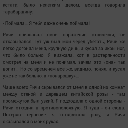
кстати, было нелегким делом, всегда говорила
тарабарщину:
- Поймала… Я тебя даже очень поймала!
Ричи признавал свое поражение стоически, не
отказывался. Тут уж был мой черед убегать, Ричи же
легко догонял меня, крупную дичь, и кусал за икры ног,
что было больно. Я визжала, кот в растерянности
смотрел на меня и не понимал, зачем это «она» так
вопит… Но со временем все же, видимо, понял, и кусал
уже не так больно, а «понарошку»…
Чаще всего Ричи скрывался от меня в одной из комнат
между стеной и деревцем китайской розы - там
промежуток был узкий. Я подходила с одной стороны -
Ричи отходил в противоположную. Я туда - он сюда.
Потеряв терпение, я отодвигала розу, и Ричи
оказывался в моих руках.