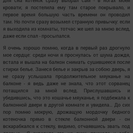
для сна котенок сразу выбрал сам - в ногах моей
кровати; я постелила ему там старое покрывало, и
первое время большую часть времени он проводил
там. Но почти сразу возымел странную привычку: если
я выходила из комнаты, тотчас же шел за мною вслед,
даже если спал - просыпался.
Я очень хорошо помню, когда в первый раз дрогнуло
мое сердце: среди ночи я проснулась от шума дождя,
встала и вышла на балкон снимать сушившееся после
стирки белье. Занеся белье и закрыв за собою дверь, я
не сразу услышала продолжительное мяуканье на
балконе - я ведь даже не знала, что этот сорванец
потащился за мной вслед. Прислушавшись и
убедившись, что это кошачье мяуканье, я подбежала к
балконной двери в другой комнате и увидела… До сих
пор помню мокрую, дрожащую мордочку бедного
котеночка прямо в стекле балконной двери - он
вскарабкался к стеклу, видимо, отчаявшись звать под