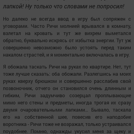
лапкой! Ну только что словами не попросил!
Но далеко не всегда ввод в игру был сопряжен с
уговорами. Часто Ричи молнией врывался в комнату,
взлетал на кровать и тут же вихрем выметался
обратно, буквально искрясь от избытка энергии. Тут уж
совершенно невозможно было устоять перед таким
накалом страстей, и я моментально включалась в игру.
Я обожала таскать Ричи на руках по квартире. Нет, тут
тоже лучше сказать: оба обожали. Разлегшись на моих
руках кверху брюшком и совершенно расслабив свой
позвоночник, отчего он становился очень длинным и
гибким, Ричи задумчиво созерцал проплывающие
мимо него стены и предметы, иногда трогая их сразу
двумя очаровательными лапками… Бывало, таскала
его на собственной шее, повесив его наподобие
воротника - Ричи тоже не возражал, только устраивался
поудобнее. Помню, однажды укусил меня за щеку и