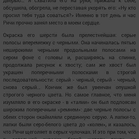
дверью… Я схватила его на руки, прижала к себе,
обсушила, обогрела, не переставая укорять его: «Ну кто
просил тебя туда соваться?» Именно в тот день и час
Ричи прочно занял место в моем сердце.
Окраска его шерсти была прелестнейшая: серые
полосы вперемежку с черными. Она начиналась пятью
неширокими черными продольными полосами на
сером фоне с головы и, расширяясь на спинке,
продолжала рисунок к хвосту; сам же хвост был
украшен поперечными полосками в строгой
последовательности: серый - черный, серый - черный,
снова серый… Кончик же был увенчан опушкой
строгого черного цвета. Но самое главное, что меня
изумляло в его окраске - в «талии» он был подпоясан
широким поперечным «ремнем»: две черные полосы с
обеих сторон окаймляли срединную серую. А лапки-то,
лапки были серо-белого цвета до «колен», и казалось,
что Ричи щеголяет в серых чулочках. И это при том, что