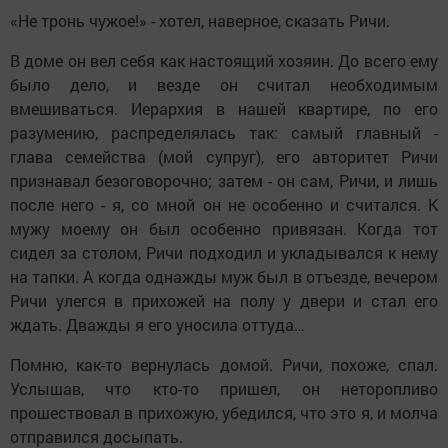
«Не тронь чужое!» - хотел, наверное, сказать Ричи.
В доме он вел себя как настоящий хозяин. До всего ему
было дело, и везде он считал необходимым
вмешиваться. Иерархия в нашей квартире, по его
разумению, распределялась так: самый главный -
глава семейства (мой супруг), его авторитет Ричи
признавал безоговорочно; затем - он сам, Ричи, и лишь
после него - я, со мной он не особенно и считался. К
мужу моему он был особенно привязан. Когда тот
сидел за столом, Ричи подходил и укладывался к нему
на тапки. А когда однажды муж был в отъезде, вечером
Ричи улегся в прихожей на полу у двери и стал его
ждать. Дважды я его уносила оттуда…
Помню, как-то вернулась домой. Ричи, похоже, спал.
Услышав, что кто-то пришел, он неторопливо
прошествовал в прихожую, убедился, что это я, и молча
отправился досыпать.