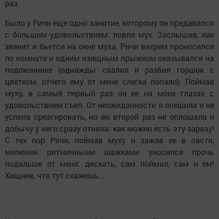
раз.
Было у Ричи еще одно занятие, которому он предавался
с большим удовольствием: ловля мух. Заслышав, как
звенит и бьется на окне муха, Ричи вихрем проносился
по комнате и одним изящным прыжком оказывался на
подоконнике (однажды свалил и разбил горшок с
цветком, отчего ему от меня слегка попало). Поймав
муху, в самый первый раз он ее на моих глазах с
удовольствием съел. От неожиданности я опешила и не
успела среагировать, но во второй раз не оплошала и
добычу у него сразу отняла: как можно есть эту заразу!
С тех пор Ричи, поймав муху и зажав ее в пасти,
мелкими ритмичными шажками уносился прочь
подальше от меня: дескать, сам поймал, сам и ем!
Хищник, что тут скажешь…