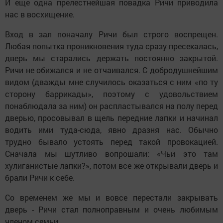
И еще одна прелестнейшая повадка Ричи приводила
нас в восхищение.
Вход в зал поначалу Ричи был строго воспрещен.
Любая попытка проникновения туда сразу пресекалась,
дверь мы старались держать постоянно закрытой.
Ричи не обижался и не отчаивался. С добродушнейшим
видом (дважды мне случилось оказаться с ним «по ту
сторону баррикады», поэтому с удовольствием
понаблюдала за ним) он распластывался на полу перед
дверью, просовывал в щель передние лапки и начинал
водить ими туда-сюда, явно дразня нас. Обычно
трудно бывало устоять перед такой провокацией.
Сначала мы шутливо вопрошали: «Чьи это там
хулиганистые лапки?», потом все же открывали дверь и
брали Ричи к себе.
Со временем же мы и вовсе перестали закрывать
дверь - Ричи стал полноправным и очень любимым
членом семьи.