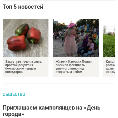
Топ 5 новостей
Закрутите лечо на зиму:
Жители Камских Полян
Кинолог
простой рецепт из
оценили фестиваль
рассказ
болгарского перца и
уличного кино под
адаптир
помидоров
открытым небом
новому
ОБЩЕСТВО
Приглашаем камполянцев на «День
города»