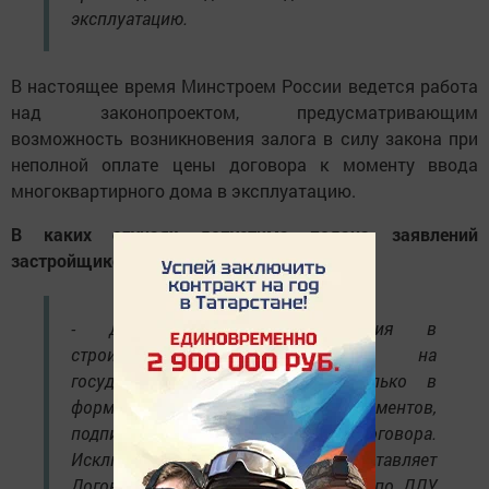
эксплуатацию.
В настоящее время Минстроем России ведется работа
над законопроектом, предусматривающим
возможность возникновения залога в силу закона при
неполной оплате цены договора к моменту ввода
многоквартирного дома в эксплуатацию.
В каких случаях допустима подача заявлений
застройщиком на бумажном носителе?
- Договоры долевого участия в
строительстве представляются на
государственную регистрацию только в
форме электронных документов,
подписанных УКЭП сторон договора.
Исключение из этого правила составляет
Договор уступки права требования по ДДУ,