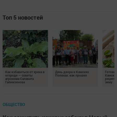
Топ 5 новостей
Как избавиться от хрена в
День двора в Камских
Готови
огороде — советы
Полянах: как прошел
Камских
агронома Салавата
рецепты
Галимзянова
зиму
ОБЩЕСТВО