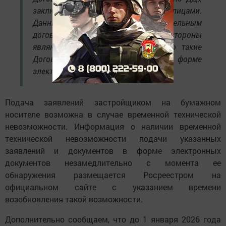
заключенного между физическими лицами.
Данный Договор является самостоятельным
договором. Однако если обе стороны
являются юридическими лицами, то такие
Договоры представляются только в форме
электронных документов.
Подача заявлений застройщиком на бумажном
носителе возможна в случае временной технической
невозможности. Информация о наличии временной
технической невозможности подачи указанных
заявлений и документов в форме электронных
документов незамедлительно с момента ее
обнаружения размещается Росреестром на
официальном сайте с указанием времени
возобновления такой возможности.
Дополнительно сообщаем, что до 1 января 2026 года