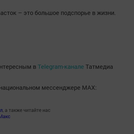
асток – это большое подспорье в жизни.
интересным в
Telegram-канале
Татмедиа
в национальном мессенджере MАХ:
ал
, а также читайте нас
Макс