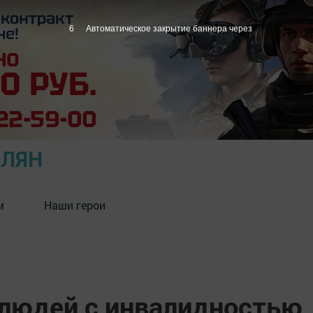
5
Автоматическое закрытие баннера через
ОЛЯН
м
Наши герои
 людей с инвалидностью