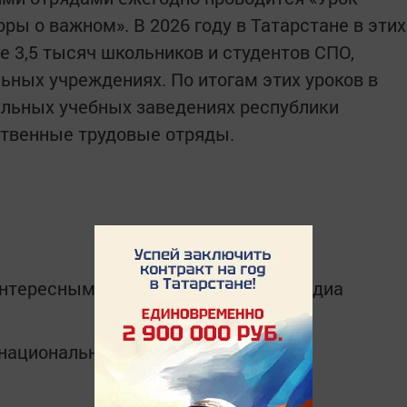
оры о важном». В 2026 году в Татарстане в этих
е 3,5 тысяч школьников и студентов СПО,
ьных учреждениях. По итогам этих уроков в
альных учебных заведениях республики
твенные трудовые отряды.
интересным в
Telegram-канале
Татмедиа
в национальном мессенджере MАХ: