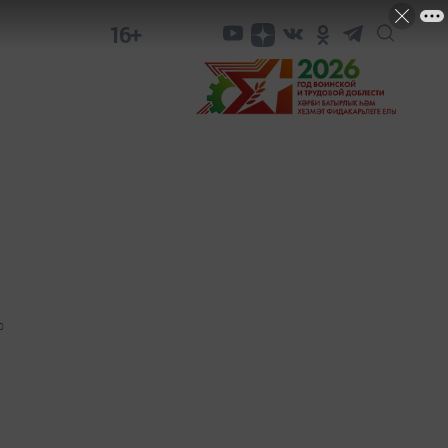
16+
0