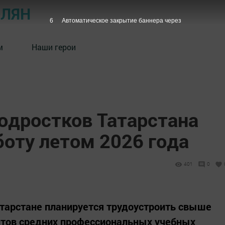
ОЛЯН
5
Автоматическое закрытие баннера через
м
Наши герои
подростков Татарстана
боту летом 2026 года
401
0
Татарстане планируется трудоустроить свыше
нтов средних профессиональных учебных