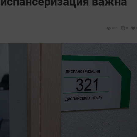
диспансеризация важна
336
0