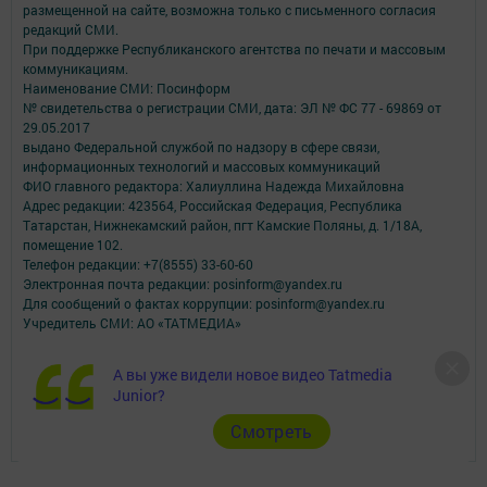
размещенной на сайте, возможна только с письменного согласия
редакций СМИ.
При поддержке Республиканского агентства по печати и массовым
коммуникациям.
Наименование СМИ: Посинформ
№ свидетельства о регистрации СМИ, дата: ЭЛ № ФС 77 - 69869 от
29.05.2017
выдано Федеральной службой по надзору в сфере связи,
информационных технологий и массовых коммуникаций
ФИО главного редактора: Халиуллина Надежда Михайловна
Адрес редакции: 423564, Российская Федерация, Республика
Татарстан, Нижнекамский район, пгт Камские Поляны, д. 1/18А,
помещение 102.
Телефон редакции: +7(8555) 33-60-60
Электронная почта редакции: posinform@yandex.ru
Для сообщений о фактах коррупции: posinform@yandex.ru
Учредитель СМИ: АО «ТАТМЕДИА»
Антикоррупционная политика
А вы уже видели новое видео Tatmedia
АО «ТАТМЕДИА» использует «cookie»
для персонализации сервисов и
Junior?
удобства пользователей сайтом.
Использование «cookie» можно отменить в настройках браузера.
Cмотреть
Политика конфиденциальности