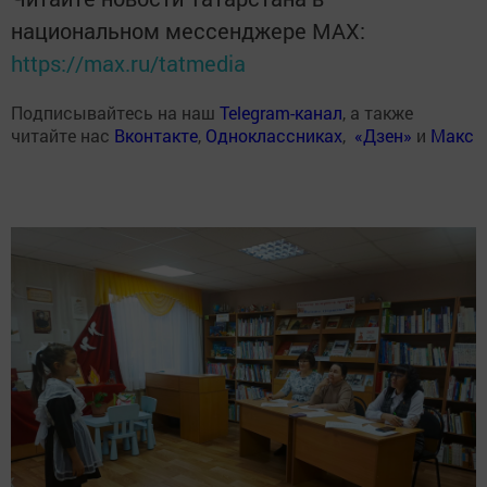
национальном мессенджере MАХ:
https://max.ru/tatmedia
Подписывайтесь на наш
Telegram-канал
, а также
читайте нас
Вконтакте
,
Одноклассниках
,
«Дзен»
и
Макс