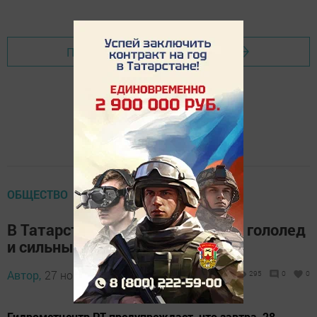
Перейти на страницу новости
ОБЩЕСТВО
В Татарстане ожидается туман, гололед
и сильный ветер 28 ноября
Автор,
27 ноября 2025 - 13:16
295
0
0
Гидрометцентр РТ предупреждает, что завтра, 28