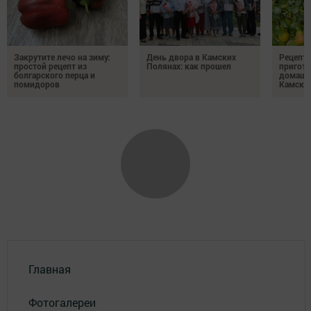
Закрутите лечо на зиму:
День двора в Камских
Рецепты
простой рецепт из
Полянах: как прошел
пригото
болгарского перца и
домашн
помидоров
Камски
Главная
Фотогалереи