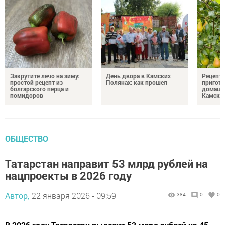
Закрутите лечо на зиму:
День двора в Камских
Рецепты
простой рецепт из
Полянах: как прошел
пригото
болгарского перца и
домашн
помидоров
Камски
ОБЩЕСТВО
Татарстан направит 53 млрд рублей на
нацпроекты в 2026 году
Автор,
22 января 2026 - 09:59
384
0
0