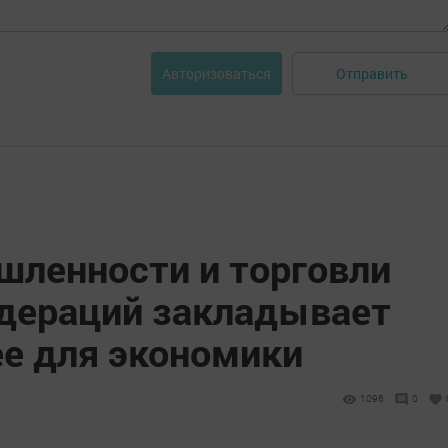
Отправить
Авторизоваться
ленности и торговли
едераций закладывает
ее для экономики
1096
0