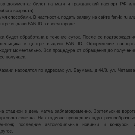
а документа: билет на матч и гражданский паспорт РФ ил
юбого возраста).
 способами. В частности, подать заявку на сайте fan-id.ru ил
нтре выдачи FAN ID в своем городе.
вка будет обработана в течение суток. После ее подтверждени
болельщика в центре выдачи FAN ID. Оформление паспорт
ходит моментально. Вся процедура от обращения до получени
ее получаса.
зани находятся по адресам: ул. Баумана, д.44/8, ул. Четаева
а стадион в день матча заблаговременно. Зрительские ворот
тартового свистка. На стадионе пришедших ждут разнообразны
eer-понг, последние автомобильные новинки и конкурсы 
ругое.