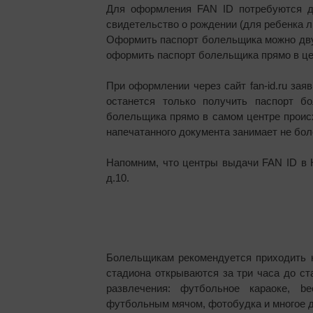
Для оформления FAN ID потребуются дв
свидетельство о рождении (для ребенка л
Оформить паспорт болельщика можно двумя
оформить паспорт болельщика прямо в це
При оформлении через сайт fan-id.ru зая
останется только получить паспорт 
болельщика прямо в самом центре проис
напечатанного документа занимает не бол
Напомним, что центры выдачи FAN ID в Ка
д.10.
Болельщикам рекомендуется приходить н
стадиона открываются за три часа до с
развлечения: футбольное караоке, b
футбольным мячом, фотобудка и многое д