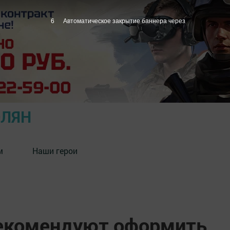
5
Автоматическое закрытие баннера через
ОЛЯН
м
Наши герои
екомендуют оформить