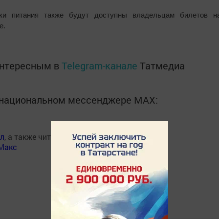
ки питания также будут доступны владельцам билетов н
е.
интересным в
Telegram-канале
Татмедиа
в национальном мессенджере MАХ:
ал
, а также читайте нас
Макс