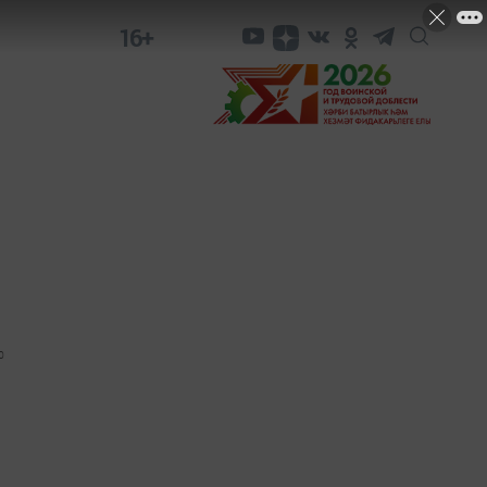
16+
0