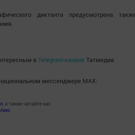
афического диктанта предусмотрена такж
ния.
интересным в
Telegram-канале
Татмедиа
в национальном мессенджере MАХ:
ал
, а также читайте нас
Макс