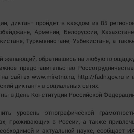
ии, диктант пройдет в каждом из 85 регионо
рбайджане, Армении, Белоруссии, Казахстане
истане, Туркменистане, Узбекистане, а такж
ой желающий, обратившись на любую площадк
бежное представительство Россотрудничества
сайтах www.miretno.ru, http://fadn.gov.ru и 
ский диктант» в социальных сетях.
тны в День Конституции Российской Федераци
ить уровень этнографической грамотност
дах, проживающих в России, а также привлеч
необходимой и актуальной науке, сообщает И