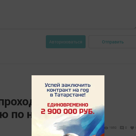
Отправить
Авторизоваться
 проходить
ю по новой схеме
1950
0