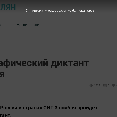
ОЛЯН
6
Автоматическое закрытие баннера через
м
Наши герои
афический диктант
я
1222
0
России и странах СНГ 3 ноября пройдет
тант.