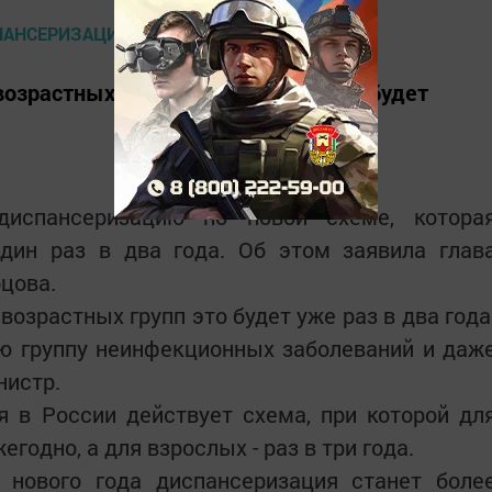
возрастных групп диспансеризация будет
диспансеризацию по новой схеме, котора
один раз в два года. Об этом заявила глав
цова.
возрастных групп это будет уже раз в два года
ю группу неинфекционных заболеваний и даж
нистр.
 в России действует схема, при которой дл
годно, а для взрослых - раз в три года.
с нового года диспансеризация станет боле