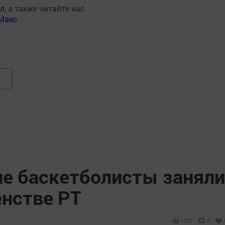
ал
, а также читайте нас
Макс
е баскетболисты заняли
енстве РТ
1327
0