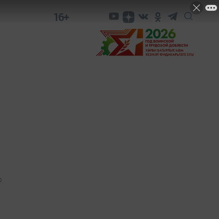
16+
0