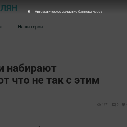
ОЛЯН
5
Автоматическое закрытие баннера через
м
Наши герои
и набирают
от что не так с этим
1171
0