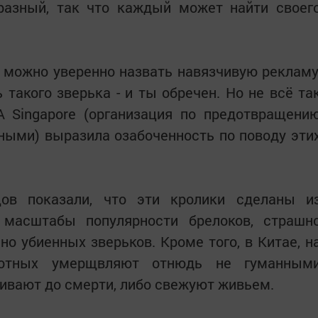
разный, так что каждый может найти своег
 можно уверенно назвать навязчивую рекламу
 такого зверька - и ты обречен. Но не всё та
A Singapore (организация по предотвращени
ными) выразила озабоченность по поводу эти
цов показали, что эти кролики сделаны и
 масштабы популярности брелоков, страшн
но убиенных зверьков. Кроме того, в Китае, н
вотных умерщвляют отнюдь не гуманным
бивают до смерти, либо свежуют живьем.