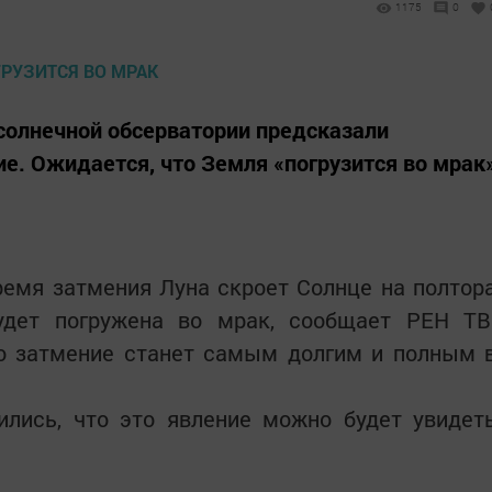
1175
0
солнечной обсерватории предсказали
е. Ожидается, что Земля «погрузится во мрак
ремя затмения Луна скроет Солнце на полтор
удет погружена во мрак, сообщает РЕН ТВ
то затмение станет самым долгим и полным 
ились, что это явление можно будет увидет