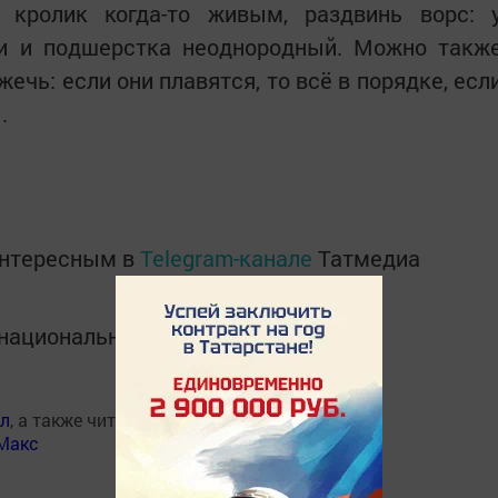
 кролик когда-то живым, раздвинь ворс: 
и и подшерстка неоднородный. Можно такж
ечь: если они плавятся, то всё в порядке, есл
.
интересным в
Telegram-канале
Татмедиа
в национальном мессенджере MАХ:
ал
, а также читайте нас
Макс