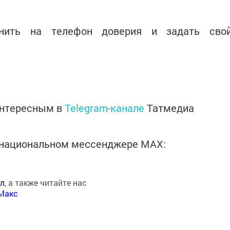
онить на телефон доверия и задать сво
интересным в
Telegram-канале
Татмедиа
в национальном мессенджере MАХ:
ал
, а также читайте нас
Макс