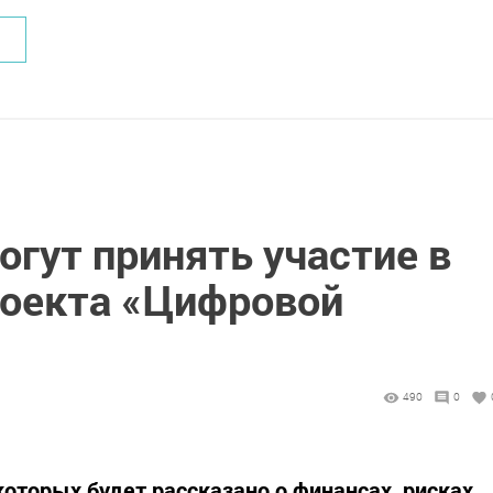
гут принять участие в
роекта «Цифровой
490
0
которых будет рассказано о финансах, рисках,