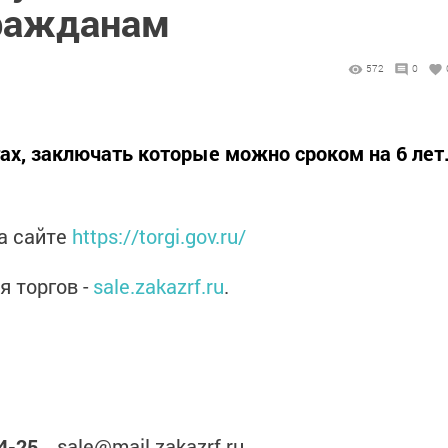
ражданам
572
0
ах, заключать которые можно сроком на 6 лет
на сайте
https://torgi.gov.ru/
я торгов -
sale.zakazrf.ru
.
4-25
, sale@mail.zakazrf.ru.