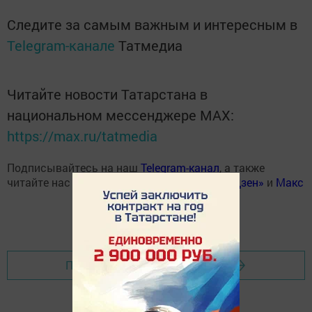
Следите за самым важным и интересным в
Telegram-канале
Татмедиа
Читайте новости Татарстана в
национальном мессенджере MАХ:
https://max.ru/tatmedia
Подписывайтесь на наш
Telegram-канал
, а также
читайте нас
Вконтакте
,
Одноклассниках
,
«Дзен»
и
Макс
Перейти на страницу новости