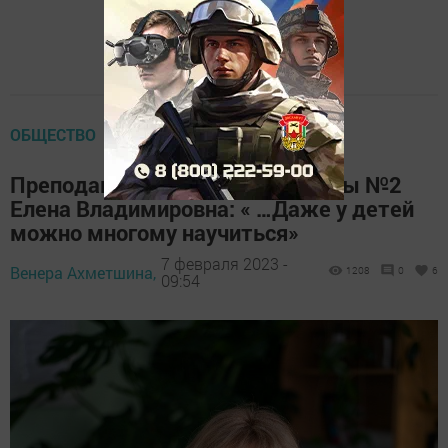
ОБЩЕСТВО
Преподаватель географии школы №2
Елена Владимировна: « …Даже у детей
можно многому научиться»
7 февраля 2023 -
Венера Ахметшина,
1208
0
6
09:54