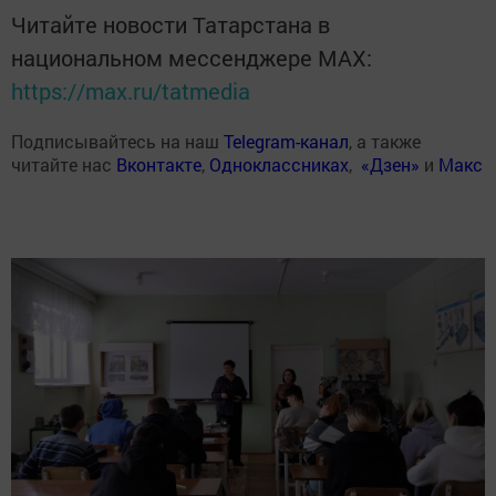
Читайте новости Татарстана в
национальном мессенджере MАХ:
https://max.ru/tatmedia
Подписывайтесь на наш
Telegram-канал
, а также
читайте нас
Вконтакте
,
Одноклассниках
,
«Дзен»
и
Макс