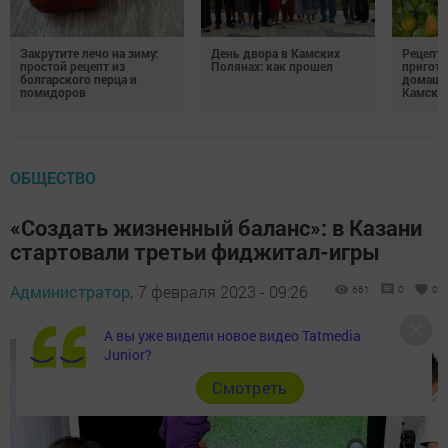
Закрутите лечо на зиму:
День двора в Камских
Рецепты
простой рецепт из
Полянах: как прошел
пригото
болгарского перца и
домашн
помидоров
Камски
ОБЩЕСТВО
«Создать жизненный баланс»: в Казани
стартовали третьи фиджитал-игры
Администратор,
7 февраля 2023 - 09:26
661
0
0
А вы уже видели новое видео Tatmedia
Junior?
Cмотреть