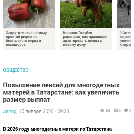
Закрутите лечо на зиму:
Кинолог Голубев
Жители
простой рецепт из
рассказал, как правильно
оценил
болгарского перца и
адаптировать щенка к
уличног
помидоров
новому дому
открыт
ОБЩЕСТВО
Повышение пенсий для многодетных
матерей в Татарстане: как увеличить
размер выплат
Автор,
15 января 2026 - 09:33
362
0
0
В 2026 году многодетные матери из Татарстана