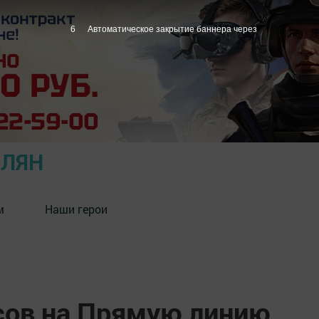
5
Автоматическое закрытие баннера через
ОЛЯН
м
Наши герои
сов на Прямую линию