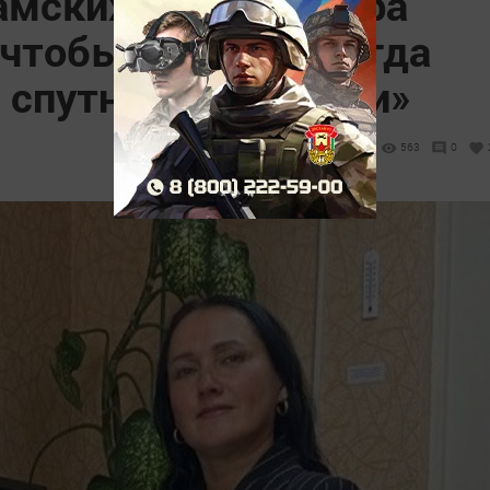
мских Полян Венера
 чтобы музыка всегда
 спутником в жизни»
563
0