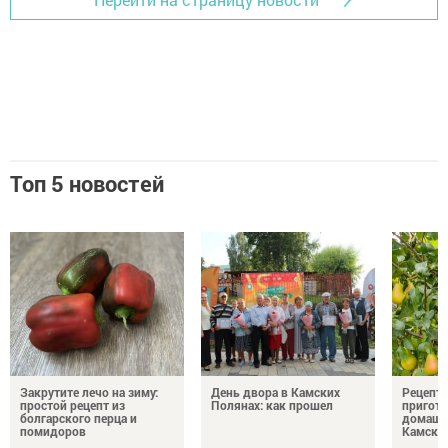
Топ 5 новостей
Закрутите лечо на зиму:
День двора в Камских
Рецепты
простой рецепт из
Полянах: как прошел
пригото
болгарского перца и
домашн
помидоров
Камски