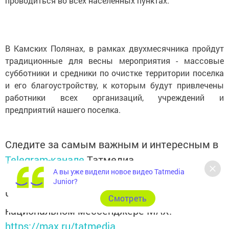
проводиться во всех населенных пунктах.
В Камских Полянах, в рамках двухмесячника пройдут
традиционные для весны мероприятия - массовые
субботники и средники по очистке территории поселка
и его благоустройству, к которым будут привлечены
работники всех организаций, учреждений и
предприятий нашего поселка.
Следите за самым важным и интересным в
Telegram-канале
Татмедиа
А вы уже видели новое видео Tatmedia
Junior?
Читайте новости Татарстана в
Cмотреть
национальном мессенджере MАХ:
https://max.ru/tatmedia