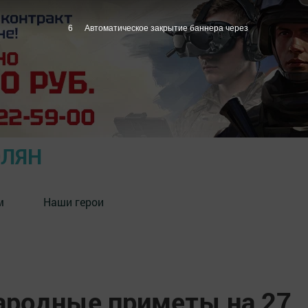
5
Автоматическое закрытие баннера через
ОЛЯН
м
Наши герои
народные приметы на 27