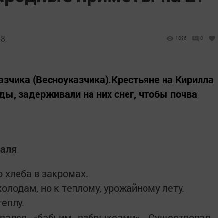
18
1096
0
азчика (Весноуказчика).Крестьяне на Кирилла
ды, задерживали на них снег, чтобы почва
раля
о хлеба в закромах.
холодам, но к теплому, урожайному лету.
еплу.
вался «бабьим взбрыксами». Существовал