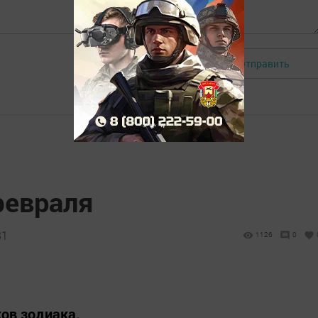
Отправить
Авторизоваться
февраля
31
1126
0
ков зодиака.