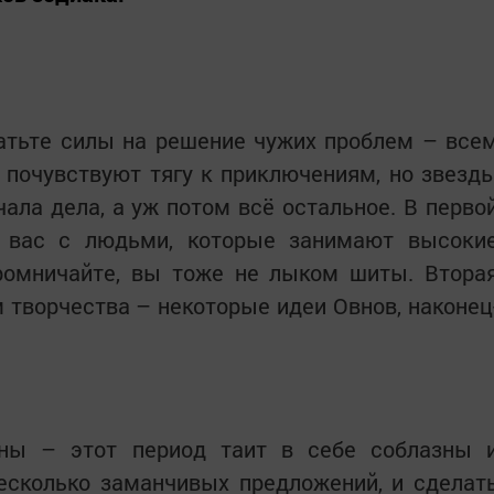
ратьте силы на решение чужих проблем – все
 почувствуют тягу к приключениям, но звезд
ала дела, а уж потом всё остальное. В перво
т вас с людьми, которые занимают высоки
ромничайте, вы тоже не лыком шиты. Втора
 творчества – некоторые идеи Овнов, наконец
ьны – этот период таит в себе соблазны 
есколько заманчивых предложений, и сделат