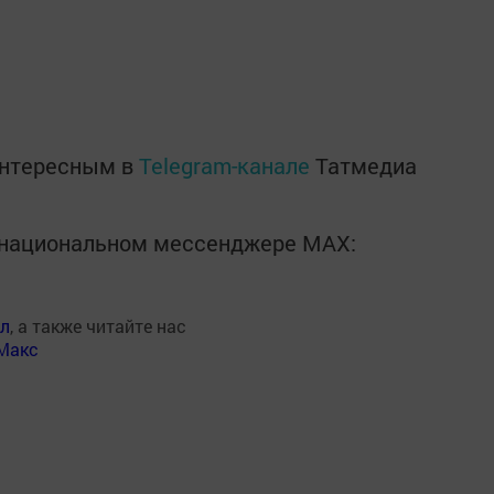
интересным в
Telegram-канале
Татмедиа
в национальном мессенджере MАХ:
ал
, а также читайте нас
Макс