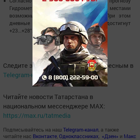
Согласно предварительному прогнозу
Гидрометцентра РТ,
22–23 августа
местами
возможны кратковременные дожди. При этом
дневные температуры будут расти и достигнут
+23...+28°.
Следите за самым важным и интересным в
Telegram-канале
Татмедиа
Читайте новости Татарстана в
национальном мессенджере MАХ:
https://max.ru/tatmedia
Подписывайтесь на наш
Telegram-канал
, а также
читайте нас
Вконтакте
,
Одноклассниках
,
«Дзен»
и
Макс