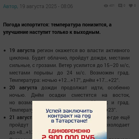
Автор,
19 августа 2025 - 08:06
401
0
0
Погода испортится: температура понизится, а
улучшение наступит только к выходным.
19 августа
регион окажется во власти активного
циклона. Будет облачно, пройдут дожди, местами
сильные, с грозами. Ветер усилится до 15–20 м/с,
местами порывы до 24 м/с. Возможен град.
Температура: ночью +12...+17°, днём +17...+22°.
20 августа
дожди продолжат идти, особенно
ночью. Днём осадки сместятся на восток,
но возможны грозы, ветер до 20 м/с и град.
Температура: ночью +9...+14°, днём +18...+23°.
21 августа
давление начнёт расти, но кое-где ещё
пройдут небольшие дожди. Ночью похолодает
до +8...+13°, днём потеплеет до +20...+25°.