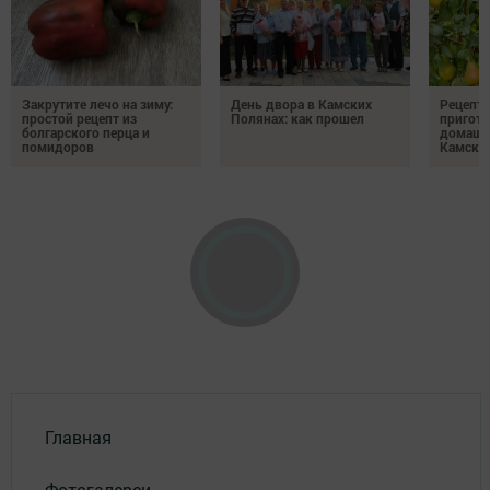
Закрутите лечо на зиму:
День двора в Камских
Рецепты
простой рецепт из
Полянах: как прошел
пригото
болгарского перца и
домашн
помидоров
Камски
Главная
Фотогалереи