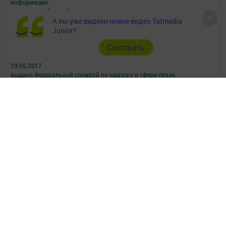
информации,
размещенной на сайте, возможна только с письменного согласия
редакций СМИ.
А вы уже видели новое видео Tatmedia
При поддержке Республиканского агентства по печати и массовым
Junior?
коммуникациям.
Cмотреть
Наименование СМИ: Посинформ
№ свидетельства о регистрации СМИ, дата: ЭЛ № ФС 77 - 69869 от
29.05.2017
выдано Федеральной службой по надзору в сфере связи,
информационных технологий и массовых коммуникаций
ФИО главного редактора: Халиуллина Надежда Михайловна
Адрес редакции: 423564, Российская Федерация, Республика
Татарстан, Нижнекамский район, пгт Камские Поляны, д. 1/18А,
помещение 102.
Телефон редакции: +7(8555) 33-60-60
Электронная почта редакции: posinform@yandex.ru
Для сообщений о фактах коррупции: posinform@yandex.ru
Учредитель СМИ: АО «ТАТМЕДИА»
Антикоррупционная политика
АО «ТАТМЕДИА» использует «cookie»
для персонализации сервисов и
удобства пользователей сайтом.
Использование «cookie» можно отменить в настройках браузера.
Политика конфиденциальности