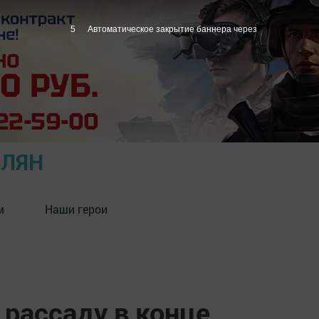
4
Автоматическое закрытие баннера через
ОЛЯН
м
Наши герои
 рассаду в конце