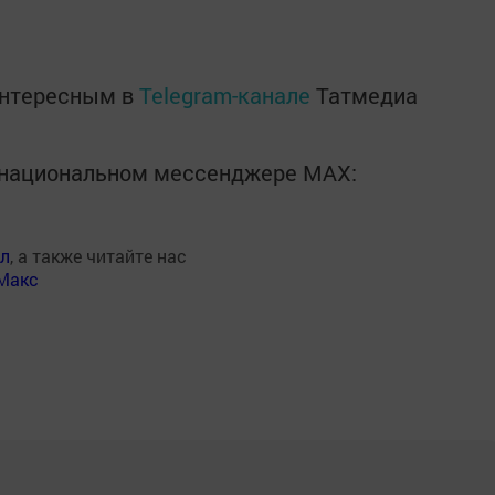
интересным в
Telegram-канале
Татмедиа
в национальном мессенджере MАХ:
ал
, а также читайте нас
Макс