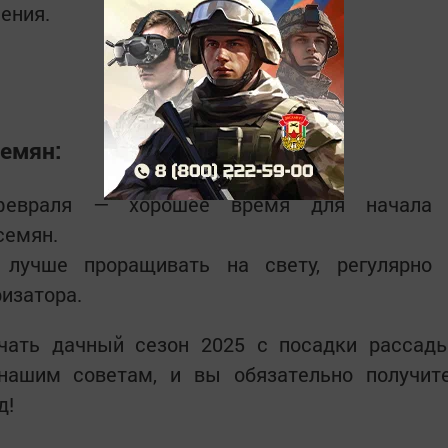
ения.
семян:
февраля — хорошее время для начала
семян.
лучше проращивать на свету, регулярно
ризатора.
чать дачный сезон 2025 с посадки рассад
нашим советам, и вы обязательно получит
д!