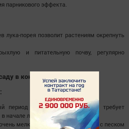
ия парникового эффекта.
ев лука-порея позволит растениям окрепнуть
рыхлую и питательную почву, регулярно
саду в конце февраля:
:
ый период вегетации этих цветов требует
 в начале лета.
очень мелкие, поэтому смешайте их с песком