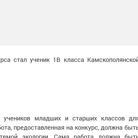
рса стал ученик 1В класса Камскополянско
 учеников младших и старших классов дл
бота, предоставленная на конкурс, должна быт
 темой экологии. Сама работа должна быт