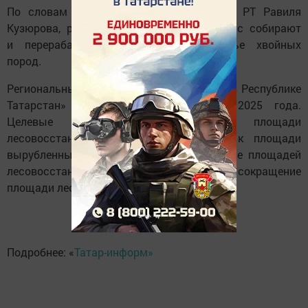
По словам министра лесного хозяйства РТ Равиля
Кузюрова, работы уже начались и сейчас собирают
и перерабатывают лесосеменное сырье хвойных
пород.
Региональный проект «Сохранение лесов в Республике
Татарстан» начали реализовывать с 2025 года.
Целевые индикаторы: отношение площади
лесовосстановления и лесоразведения к площади
вырубленных и погибших лесов, отнесение площадей
лесовосстановления к землям с лесами и сокращение
площади лесных пожаров.
Подробнее: «
Татар-информ»