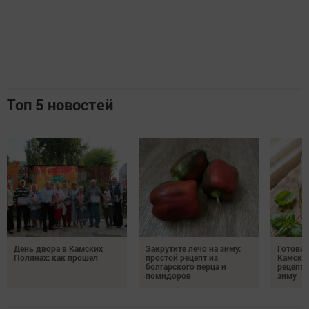
Топ 5 новостей
День двора в Камских
Закрутите лечо на зиму:
Готови
Полянах: как прошел
простой рецепт из
Камских
болгарского перца и
рецепты
помидоров
зиму