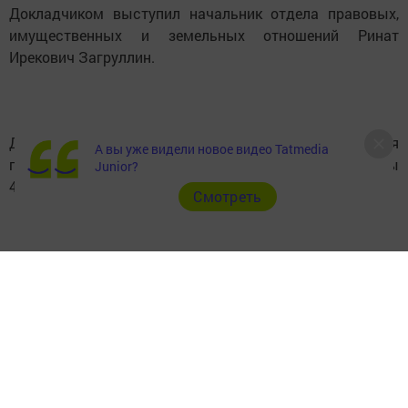
А вы уже видели новое видео Tatmedia
Junior?
Далее на повестке дня были представлены
Cмотреть
темы:
утверждение прогнозного плана (программы)
приватизации муниципальной собственности,
схемы одномандатных избирательных округов
для проведения выборов депутатов Совета
муниципального образования и о внесении
изменения в решение Совета муниципального
образования «пгт Камские Поляны»
Нижнекамского муниципального района РТ от