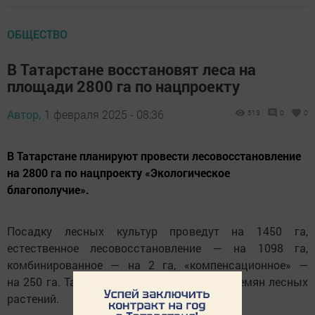
ОБЩЕСТВО
В Татарстане восстановят леса на
площади 2800 га по нацпроекту
Автор,
1 февраля 2025 - 08:36
513
0
0
В Татарстане планируют провести лесовосстановление
на 2800 га по нацпроекту «Экологическое
благополучие».
Посадку лесных культур проведут на 1450 га,
естественное лесовосстановление — на 1098 га,
комбинированное — на 2 га, «компенсационное» —
на 250 га. Также заготовят 11,455 тонны семян лесных
растений.