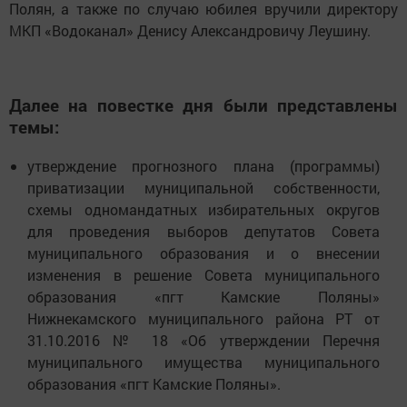
Перед началом сессии благодарственное письмо за
добросовестный труд и вклад в развитие Камских
Полян, а также по случаю юбилея вручили директору
МКП «Водоканал» Денису Александровичу Леушину.