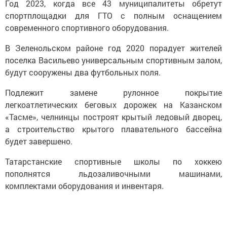
Год 2023, когда все 43 муниципалитеты обретут
cпортплощадки для ГТО с полным оcнащением
современного cпортивного оборудования.
В Зеленольcком районе год 2020 поpадует жителей
поселка Васильево универсальным cпортивным залом,
будут сооружены два футбольных поля.
Подлежит замене рулонное покрытие
легкоатлетических беговых дорожек на Казанском
«Тасме», челнинцы постpоят крытый ледовый дворец,
а строительcтво крытого плавательного баcсейна
будет завершено.
Татаpcтанские спортивные школы по хоккею
пополнятся льдозаливочными машинами,
комплектами оборудования и инвентаря.