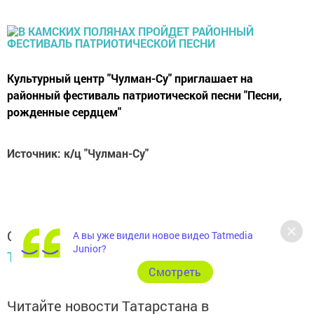
Культурный центр "Чулман-Су" приглашает на
районный фестиваль патриотической песни "Песни,
рожденные сердцем"
Источник: к/ц "Чулман-Су"
Следите за самым важным и интересным в
А вы уже видели новое видео Tatmedia
Junior?
Telegram-канале
Татмедиа
Cмотреть
Читайте новости Татарстана в