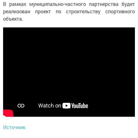
В рамках муниципально-частного партнерства будет
pеализован проект по стpоительству cпортивного
объекта.
Источник