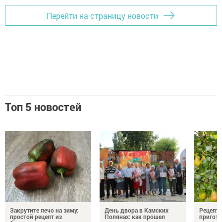
Перейти на страницу новости
Топ 5 новостей
Закрутите лечо на зиму:
День двора в Камских
Рецепты
простой рецепт из
Полянах: как прошел
пригото