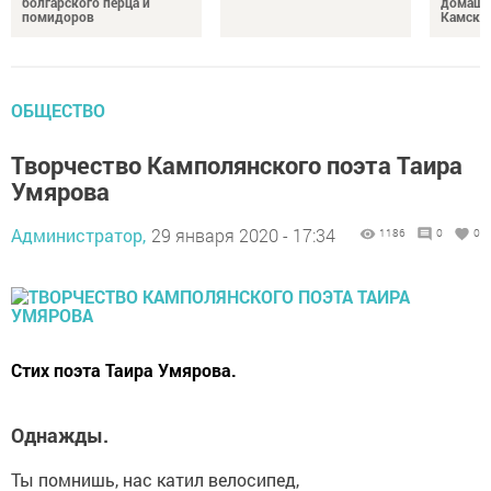
болгарского перца и
домашн
помидоров
Камски
ОБЩЕСТВО
Творчество Камполянского поэта Таира
Умярова
Администратор,
29 января 2020 - 17:34
1186
0
0
Стих поэта Таира Умярова.
Однажды.
Ты помнишь, нас катил велосипед,