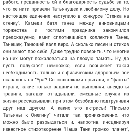
работе, преданность ей и благодарность судьбе за то,
что ее нити привели Татьянушек к любимому делу. Но
настоящее единение наступило в конкурсе "Стенка на
стенку". Камеди батл танец между виновницами
торжества и гостями праздника закончился
предсказуемо, вмиг сплотившийся коллектив Танек,
Танешек, Танюшей взял верх. А сколько песен и стихов
они знают про себя! Даже трудно поверить, что многие
из них могут пожаловаться на плохую память. Ну, да
пусть полукавят немножко, если возникнет такая
необходимость, только и с физическим здоровьем все
оказалось на "Ура"! Со скакалками прыгали, в "фанты"
играли, какие только задания не выполняя: анекдоты
травили, загадки отгадывали, смешные случаи из
жизни рассказывали, при этом безобидно подтрунивая
друг над другом. А какие это актрисы! "Письмо
Татьяны к Онегину" читали так проникновенно, что
можно было разрыдаться и, напротив, инсценируя
известное стихотворение "Наша Таня громко плачет",