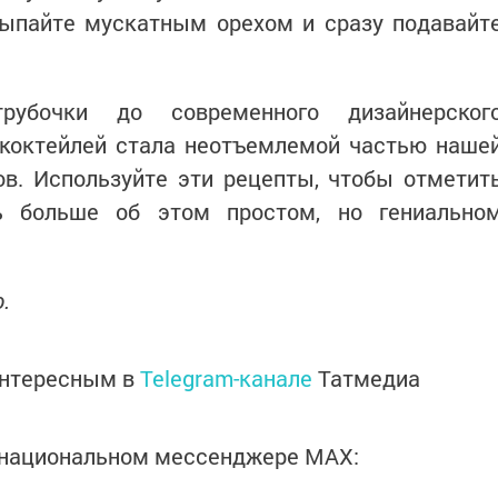
сыпайте мускатным орехом и сразу подавайт
убочки до современного дизайнерског
 коктейлей стала неотъемлемой частью наше
ов. Используйте эти рецепты, чтобы отметит
ь больше об этом простом, но гениально
.
интересным в
Telegram-канале
Татмедиа
в национальном мессенджере MАХ: