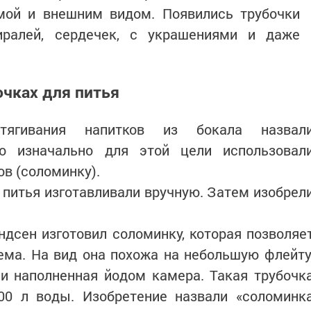
мой и внешним видом. Появились трубочки
иралей, сердечек, с украшениями и даже
чках для питья
тягивания напитков из бокала назвал
то изначально для этой цели использовал
в (соломинку).
я питья изготавливали вручную. Затем изобрел
ндсен изготовил соломинку, которая позволяе
ема. На вид она похожа на небольшую флейту
и наполненная йодом камера. Такая трубочк
00 л воды. Изобретение назвали «соломинк