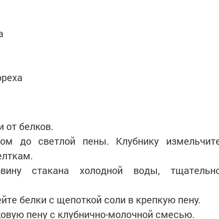
а
ореха
 от белков.
ом до светлой пены. Клубнику измельчит
елткам.
вину стакана холодной воды, тщательн
ейте белки с щепоткой соли в крепкую пену.
овую пену с клубнично-молочной смесью.