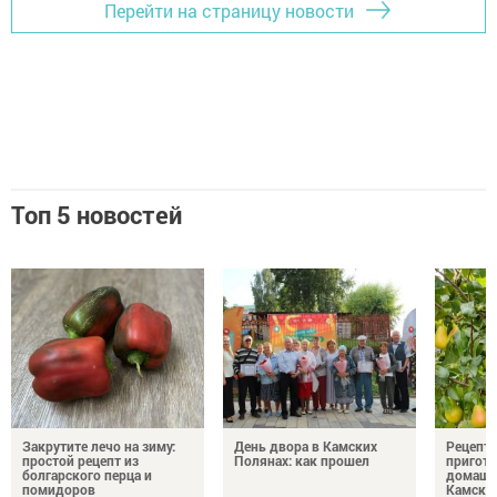
Перейти на страницу новости
Топ 5 новостей
Закрутите лечо на зиму:
День двора в Камских
Рецепты
простой рецепт из
Полянах: как прошел
пригото
болгарского перца и
домашн
помидоров
Камски