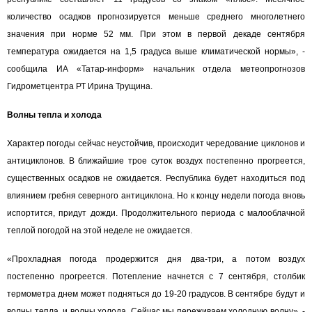
количество осадков прогнозируется меньше среднего многолетнего
значения при норме 52 мм. При этом в первой декаде сентября
температура ожидается на 1,5 градуса выше климатической нормы», -
сообщила ИА «Татар-информ» начальник отдела метеопрогнозов
Гидрометцентра РТ Ирина Трущина.
Волны тепла и холода
Характер погоды сейчас неустойчив, происходит чередование циклонов и
антициклонов. В ближайшие трое суток воздух постепенно прогреется,
существенных осадков не ожидается. Республика будет находиться под
влиянием гребня северного антициклона. Но к концу недели погода вновь
испортится, придут дожди. Продолжительного периода с малооблачной
теплой погодой на этой неделе не ожидается.
«Прохладная погода продержится дня два-три, а потом воздух
постепенно прогреется. Потепление начнется с 7 сентября, столбик
термометра днем может подняться до 19-20 градусов. В сентябре будут и
волны тепла, и волны холода. Сейчас мы переживаем холодную волну», -