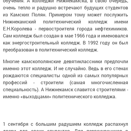
обучения. А колледжи Нижнекамска, в свою очередь,
очень тепло и радушно встречают будущих студентов
из Камских Полян. Примером тому может послужить
Нижнекамский политехнический колледж имени
Е.Н.Королева - первостроителя города нефтехимиков.
Сам колледж был создан в мае 1966 года и именовался
как энергостроительный колледж. В 1992 году он был
преобразован в политехнический колледж.
Многие камскополянские девятиклассники предпочли
именно этот колледж. И не случайно. Ведь в его стенах
рождаются специалисты одной из самых популярных
профессий - строители (самая многочисленная
специальность). А Нижнекамск славится строителями -
именно «выходцами» политехнического колледжа.
1 сентября с большим радушием колледж распахнул
двери для своих студентов. Для первокурсников в