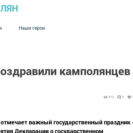
ОЛЯН
м
Наши герои
оздравили камполянцев
910
0
а отмечает важный государственный праздник 
нятия Декларации о государственном