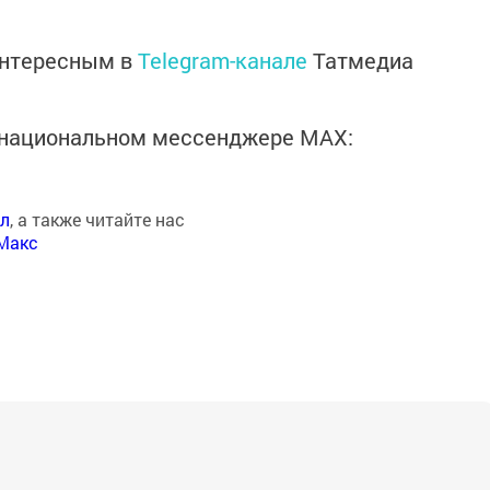
интересным в
Telegram-канале
Татмедиа
в национальном мессенджере MАХ:
ал
, а также читайте нас
Макс