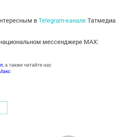
интересным в
Telegram-канале
Татмедиа
в национальном мессенджере MАХ:
ал
, а также читайте нас
Макс