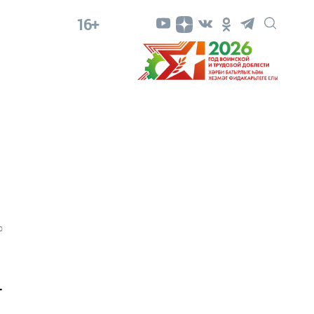
16+
0
-