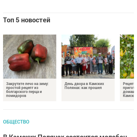
Топ 5 новостей
Закрутите лечо на зиму:
День двора в Камских
Рецепты
простой рецепт из
Полянах: как прошел
пригото
болгарского перца и
домашн
помидоров
Камски
ОБЩЕСТВО
В Камских Полянах состоится молебен