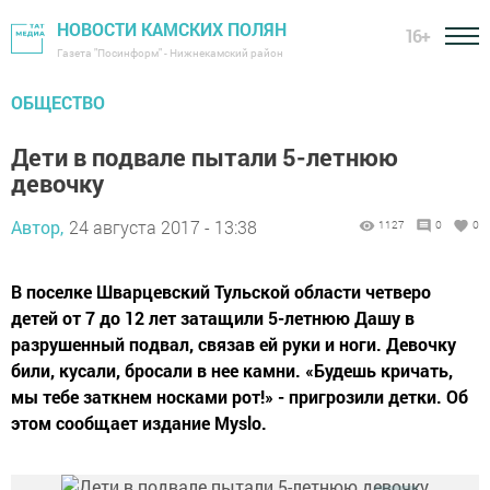
НОВОСТИ КАМСКИХ ПОЛЯН
16+
Газета "Посинформ" - Нижнекамский район
ОБЩЕСТВО
Дети в подвале пытали 5-летнюю
девочку
Автор,
24 августа 2017 - 13:38
1127
0
0
В поселке Шварцевский Тульской области четверо
детей от 7 до 12 лет затащили 5-летнюю Дашу в
разрушенный подвал, связав ей руки и ноги. Девочку
били, кусали, бросали в нее камни. «Будешь кричать,
мы тебе заткнем носками рот!» - пригрозили детки. Об
этом сообщает издание Myslo.