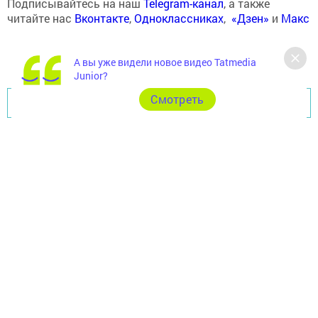
Подписывайтесь на наш
Telegram-канал
, а также
читайте нас
Вконтакте
,
Одноклассниках
,
«Дзен»
и
Макс
А вы уже видели новое видео Tatmedia
Junior?
Cмотреть
Перейти на страницу новости