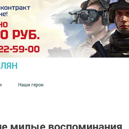
ОЛЯН
м
Наши герои
кие милые воспоминания