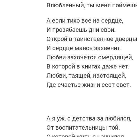
Влюбленный, ты меня поймешь
А если тихо все на сердце,
И прозябаешь дни свои.
Открой в таинственное дверцы
И сердце маясь зазвенит.
Любви захочется смердящей,
В которой в книгах даже нет.
Любви, таящей, настоящей,
Где счастье жизни сеет свет.
А я уж, с детства за любился,
От воспитательницы той.
С которой жить я научился,