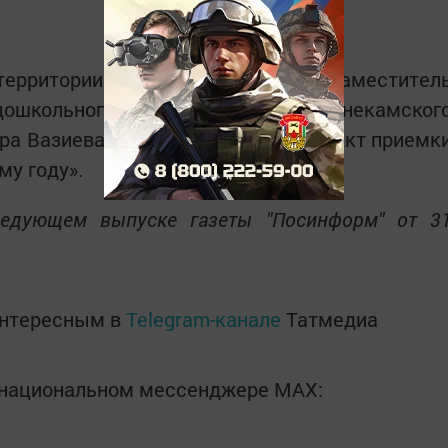
территории детского сада провела заместител
ошкольного образования Нижнекамског
ра Вазиева после чего подписала «Акт приемк
му году».
ледующем выпуске газеты "Посинформ" от 3
интересным в
Telegram-канале
Татмедиа
в национальном мессенджере MАХ: