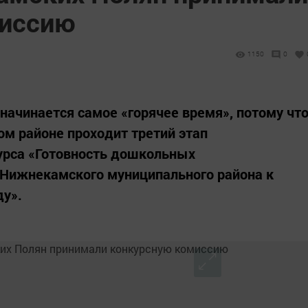
миссию
1150
0
 начинается самое «горячее время», потому чт
м районе проходит третий этап
урса «Готовность дошкольных
Нижнекамского муниципального района к
ду».