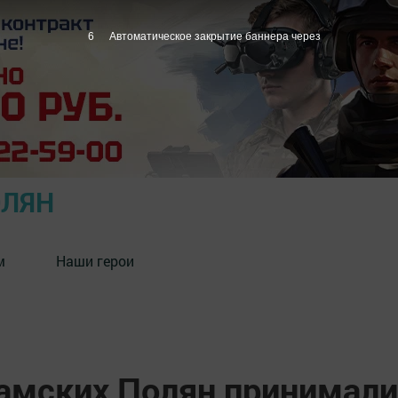
5
Автоматическое закрытие баннера через
ОЛЯН
м
Наши герои
амских Полян принимали