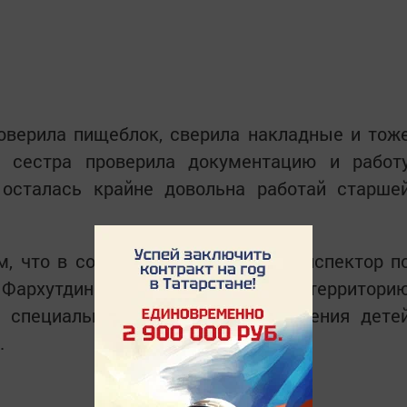
оверила пищеблок, сверила накладные и тож
я сестра проверила документацию и работ
 осталась крайне довольна работай старше
м, что в состав комиссии вошла инспектор п
Фархутдинова. Которая осмотрела территори
ся специальная площадка для обучения дете
.