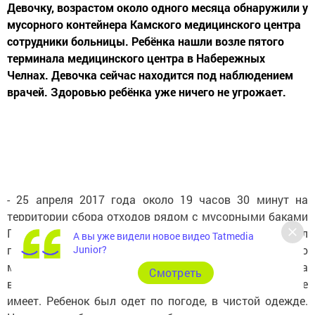
Девочку, возрастом около одного месяца обнаружили у
мусорного контейнера Камского медицинского центра
сотрудники больницы. Ребёнка нашли возле пятого
терминала медицинского центра в Набережных
Челнах. Девочка сейчас находится под наблюдением
врачей. Здоровью ребёнка уже ничего не угрожает.
- 25 апреля 2017 года около 19 часов 30 минут на
территории сбора отходов рядом с мусорными баками
ГАУЗ «Камский детский медицинский центр» был
А вы уже видели новое видео Tatmedia
подброшен ребенок женского пола. Возраст - около
Junior?
месяца. На момент обнаружения состояние ребенка
Cмотреть
внешне удовлетворительное, телесных повреждений не
имеет. Ребенок был одет по погоде, в чистой одежде.