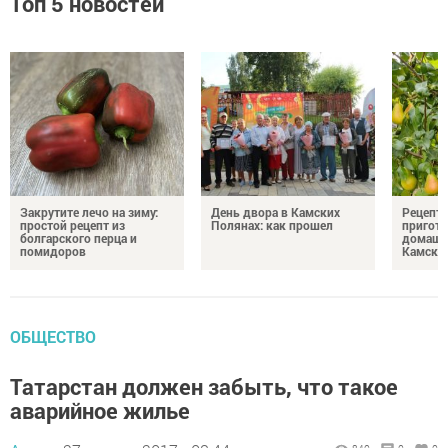
Топ 5 новостей
Закрутите лечо на зиму:
День двора в Камских
Рецепты
простой рецепт из
Полянах: как прошел
пригото
болгарского перца и
домашн
помидоров
Камски
ОБЩЕСТВО
Татарстан должен забыть, что такое
аварийное жилье