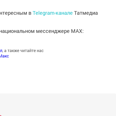
интересным в
Telegram-канале
Татмедиа
в национальном мессенджере MАХ:
ал
, а также читайте нас
Макс