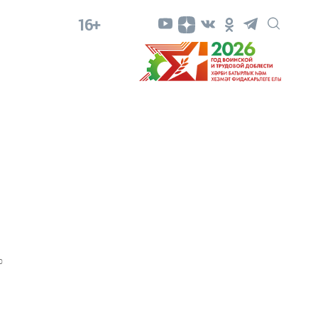
16+
0