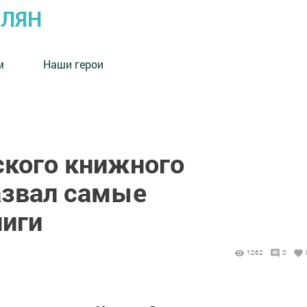
ОЛЯН
м
Наши герои
ского книжного
азвал самые
иги
1262
0