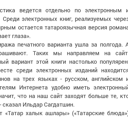
истика ведется отдельно по электронным 
 Среди электронных книг, реализуемых чере
лярным остается татароязычная версия роман
ает глаза».
ража печатного варианта ушла за полгода. 
прашивают. Таких мы направляем на сайт
ый вариант этой книги настолько популярен
есте среди электронных изданий находитс
нов на трех языках - русском, английском 
ателям Интернета удобно иметь электронны
начит, что на наш сайт заходят больше те, кт
- сказал Ильдар Сагдатшин.
т «Татар халык ашлары» («Татарские блюда»