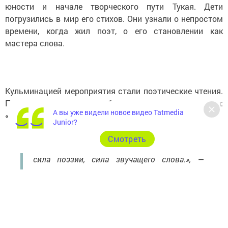
юности и начале творческого пути Тукая. Дети
погрузились в мир его стихов. Они узнали о непростом
времени, когда жил поэт, о его становлении как
мастера слова.
Кульминацией мероприятия стали поэтические чтения.
Прозвучали известные бессмертные произведения:
А вы уже видели новое видео Tatmedia
«Туган тел», «Шурале», «Су анасы».
Junior?
Cмотреть
«Нас всех сегодня объединила волшебная
сила поэзии, сила звучащего слова.», —
поделились впечатлениями организаторы
встречи.
Фото со страницы Камско-Полянской детской