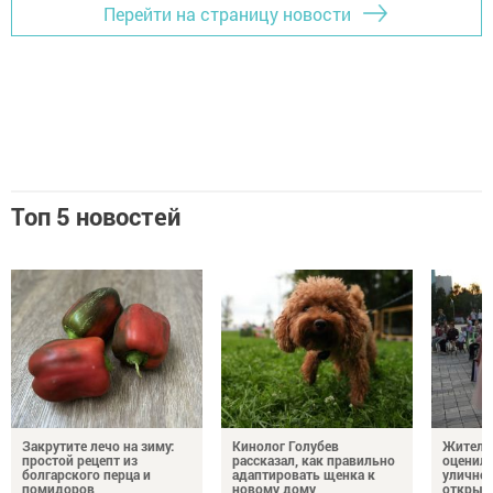
Перейти на страницу новости
Топ 5 новостей
Закрутите лечо на зиму:
Кинолог Голубев
Жители
простой рецепт из
рассказал, как правильно
оценил
болгарского перца и
адаптировать щенка к
уличног
помидоров
новому дому
открыт